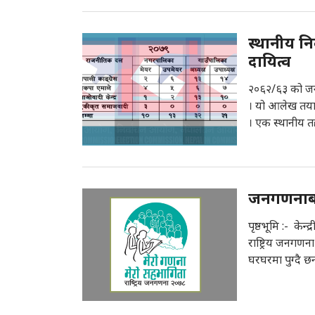
स्थानीय नि
दायित्व
२०६२/६३ को जनआ
। यो आलेख तया
। एक स्थानीय त
जनगणनाबारे
पृष्ठभूमि :- केन
राष्ट्रिय जनगणन
घरघरमा पुग्दै छ