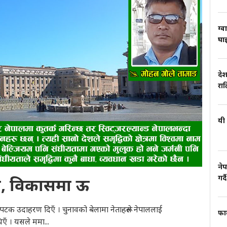
ग्व
घाइ
देश
रा
यी 
नेप
गर्दै
हामी, विकासमा ऊ
टक उदाहरण दिएँ । चुनावको बेलामा नेताहरूले नेपाललाई
फार
िएँ । यसले ममा...