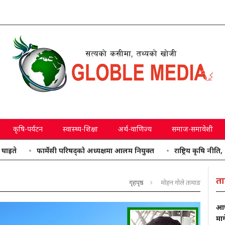
कृषि-पर्यटन
स्वास्थ्य-शिक्षा
अर्थ-वाणिज्य
समाज-समावेशी
े
फार्मेसी परिषद्को अध्यक्षमा आलम नियुक्त
राष्ट्रिय कृषि नीति, २०८
ता
गृहपृष्ठ
मोहन गोले तामाङ
आफ्
मा