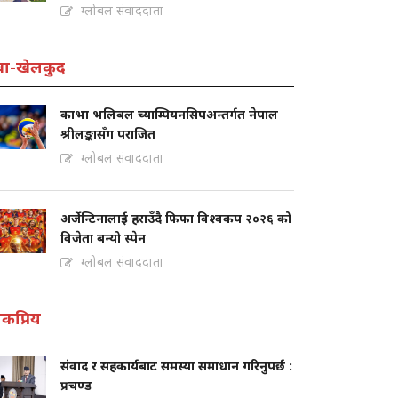
ग्लोबल संवाददाता
वा-खेलकुद
काभा भलिबल च्याम्पियनसिपअन्तर्गत नेपाल
श्रीलङ्कासँग पराजित
ग्लोबल संवाददाता
अर्जेन्टिनालाई हराउँदै फिफा विश्वकप २०२६ को
विजेता बन्यो स्पेन
ग्लोबल संवाददाता
कप्रिय
संवाद र सहकार्यबाट समस्या समाधान गरिनुपर्छ :
प्रचण्ड