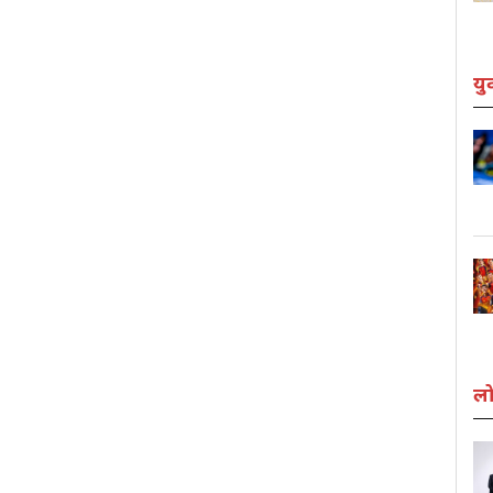
यु
लो