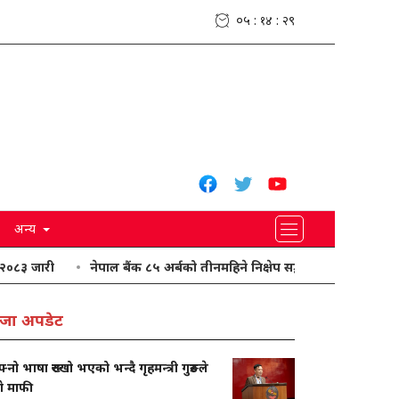
०५ : १४ : ३०
अन्य
३ जारी
नेपाल बैंक ८५ अर्बको तीनमहिने निक्षेप सङ्कलन गर्दै
यी प्रदेशमा
जा अपडेट
नो भाषा रुख्खो भएको भन्दै गृहमन्त्री गुरुङले
गे माफी