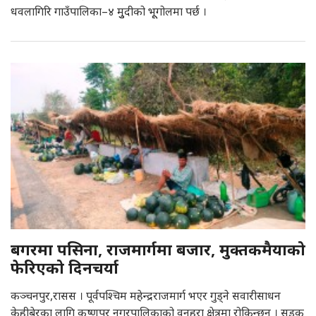
धवलागिरि गाउँपालिका–४ मुुदीको भूूगोलमा पर्छ ।
बगरमा पसिना, राजमार्गमा बजार, मुक्तकमैयाको
फेरिएको दिनचर्या
कञ्चनपुर,रासस । पूर्वपश्चिम महेन्द्रराजमार्ग भएर गुड्ने सवारीसाधन
केहीबेरका लागि कृष्णपुर नगरपालिकाको वनहरा क्षेत्रमा रोकिन्छन् । सडक