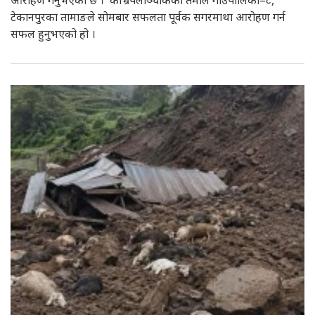
आरोहण गर्नुभएको छ । काभ्रेपलाञ्चोकको तेमाल गाउँपालिका–८,
टेकानपुरका तामाङले सोमबार सफलता पूर्वक सगरमाथा आरोहण गर्न
सफल हुनुभएको हो ।