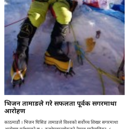
भिजन तामाङले गरे सफलता पूर्वक सगरमाथा
आरोहण
काठमाडौं । भिजन घिसिङ तामाङले विश्वको सर्वोच्च शिखर सगरमाथा