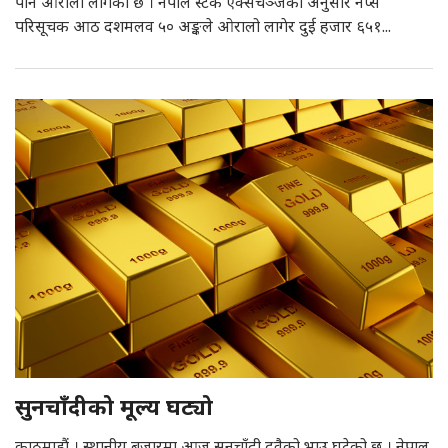
पनि ओरालो लागेको छ । नेपाल स्टक एक्सचेञ्जका अनुसार नेप्से
परिसूचक आठ दशमलव ५० अङ्कले ओरालो लागेर दुई हजार ६५१...
सुनचाँदीको मूल्य घट्यो
काठमाडौं । स्थानीय बजारमा आज सुनचाँदी दुवैको भाउ घटेको छ । नेपाल