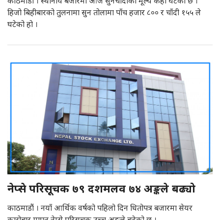
काठमाडौं । स्थानीय बजारमा आज सुनचाँदीको मूल्य केही घटेको छ ।
हिजो बिहीबारको तुलनामा सुन तोलामा पाँच हजार ८०० र चाँदी १५५ ले
घटेको हो ।
नेप्से परिसूचक ७९ दशमलव ७४ अङ्कले बढ्यो
काठमाडौं । नयाँ आर्थिक वर्षको पहिलो दिन धितोपत्र बजारमा सेयर
कारोबार मापन नेप्से परिसूचक उच्च अङ्कले बढेको छ ।