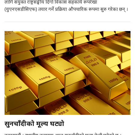
लागि संयुक्त राष्ट्रसङ्घीय दिगो विकास सहकार्य रूपरेखा
(युएनएसडीसिएफ) तयार गर्ने प्रक्रिया औपचारिक रूपमा सुरु गरेका छन् ।
सुनचाँदीको मूल्य घट्यो