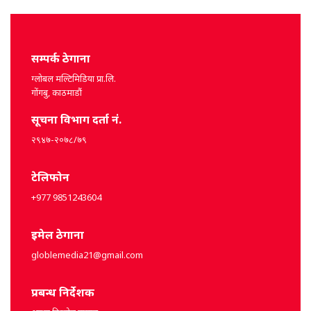
सम्पर्क ठेगाना
ग्लोबल मल्टिमिडिया प्रा.लि.
गोंगबु, काठमाडौं
सूचना विभाग दर्ता नं.
२९४७-२०७८/७९
टेलिफोन
+977 9851243604
इमेल ठेगाना
globlemedia21@gmail.com
प्रबन्ध निर्देशक