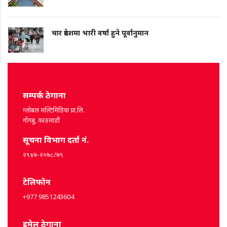
चार प्रदेशमा भारी वर्षा हुने पूर्वानुमान
सम्पर्क ठेगाना
ग्लोबल मल्टिमिडिया प्रा.लि.
गोंगबु, काठमाडौं
सूचना विभाग दर्ता नं.
२९४७-२०७८/७९
टेलिफोन
+977 9851243604
इमेल ठेगाना