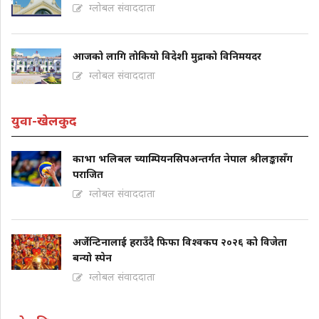
ग्लोबल संवाददाता
आजको लागि तोकियो विदेशी मुद्राको विनिमयदर
ग्लोबल संवाददाता
युवा-खेलकुद
काभा भलिबल च्याम्पियनसिपअन्तर्गत नेपाल श्रीलङ्कासँग
पराजित
ग्लोबल संवाददाता
अर्जेन्टिनालाई हराउँदै फिफा विश्वकप २०२६ को विजेता
बन्यो स्पेन
ग्लोबल संवाददाता