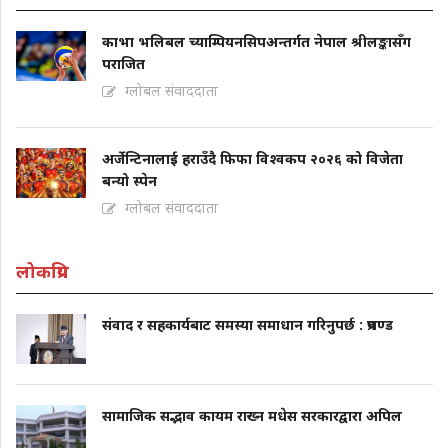
काभा भलिबल च्याम्पियनसिपअन्तर्गत नेपाल श्रीलङ्कासँग
पराजित
ग्लोबल संवाददाता
अर्जेन्टिनालाई हराउँदै फिफा विश्वकप २०२६ को विजेता
बन्यो स्पेन
ग्लोबल संवाददाता
लोकप्रिय
संवाद र सहकार्यबाट समस्या समाधान गरिनुपर्छ : प्रचण्ड
सामाजिक सद्भाव कायम राख्न मधेस सरकारद्वारा अपिल