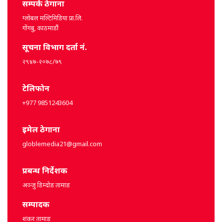
सम्पर्क ठेगाना
ग्लोबल मल्टिमिडिया प्रा.लि.
गोंगबु, काठमाडौं
सूचना विभाग दर्ता नं.
२९४७-२०७८/७९
टेलिफोन
+977 9851243604
इमेल ठेगाना
globlemedia21@gmail.com
प्रबन्ध निर्देशक
अञ्जु डिम्दोङ तामाङ
सम्पादक
शंकर तामाङ