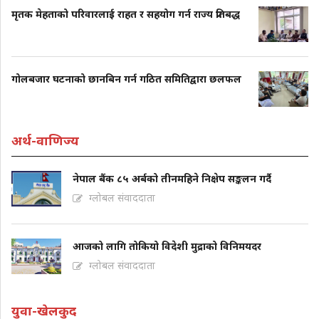
मृतक मेहताको परिवारलाई राहत र सहयोग गर्न राज्य प्रतिबद्ध
गोलबजार घटनाको छानबिन गर्न गठित समितिद्वारा छलफल
अर्थ-वाणिज्य
नेपाल बैंक ८५ अर्बको तीनमहिने निक्षेप सङ्कलन गर्दै
ग्लोबल संवाददाता
आजको लागि तोकियो विदेशी मुद्राको विनिमयदर
ग्लोबल संवाददाता
युवा-खेलकुद