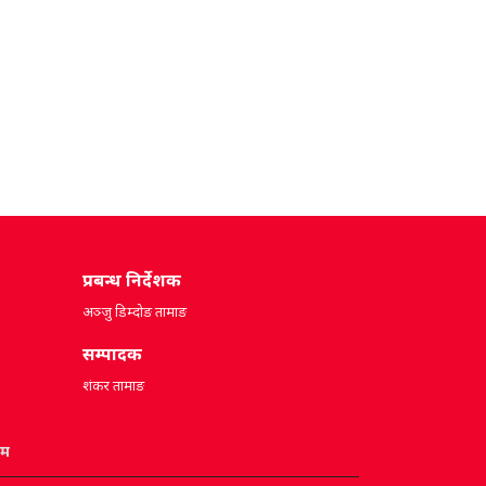
प्रबन्ध निर्देशक
अञ्जु डिम्दोङ तामाङ
सम्पादक
शंकर तामाङ
ीम