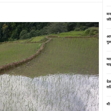
मन
जो
आफ्
गुर
ग्व
घाइ
देश
रा
यी 