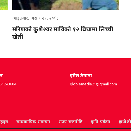
आइतबार, असार २१, २०८३
मरिणको कुशेश्वर माविको १२ बिघामा लिच्ची
खेती
ोन
इमेल ठेगाना
851243604
globlemedia21@gmail.com
ृहपृष्ठ
समसामयिक-समाचार
राज्य-राजनीति
कृषि-पर्यटन
हाम्रो ट