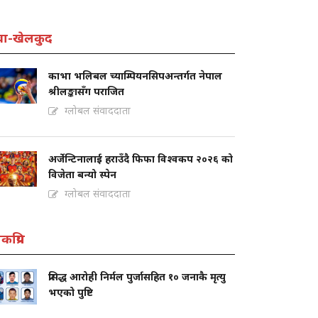
वा-खेलकुद
काभा भलिबल च्याम्पियनसिपअन्तर्गत नेपाल
श्रीलङ्कासँग पराजित
ग्लोबल संवाददाता
अर्जेन्टिनालाई हराउँदै फिफा विश्वकप २०२६ को
विजेता बन्यो स्पेन
ग्लोबल संवाददाता
कप्रिय
प्रसिद्ध आरोही निर्मल पुर्जासहित १० जनाकै मृत्यु
भएको पुष्टि