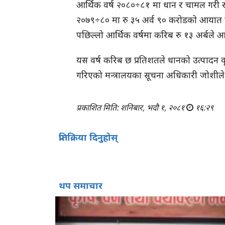
आर्थिक वर्ष २०८०÷८१ मा धान र चामल गरी 
२०७९÷८० मा रु ३५ अर्व ९० करोडको आयात ग
पछिल्लो आर्थिक वर्षमा करिब रु १३ अर्बले 
यस वर्ष करिब छ प्रतिशतले धानको उत्पादन वृद
गरिएको मन्त्रालयका सूचना अधिकारी जोशीले
प्रकाशित मिति: शनिबार, भदौ १, २०८१
१६:२९
प्रतिक्रिया दिनुहोस्
थप समाचार