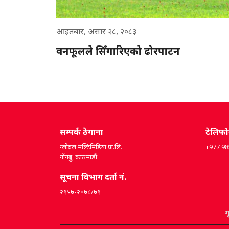
आइतबार, असार २८, २०८३
वनफूलले सिँगारिएको ढोरपाटन
सम्पर्क ठेगाना
टेलिफ
ग्लोबल मल्टिमिडिया प्रा.लि.
+977 9
गोंगबु, काठमाडौं
सूचना विभाग दर्ता नं.
२९४७-२०७८/७९
ग