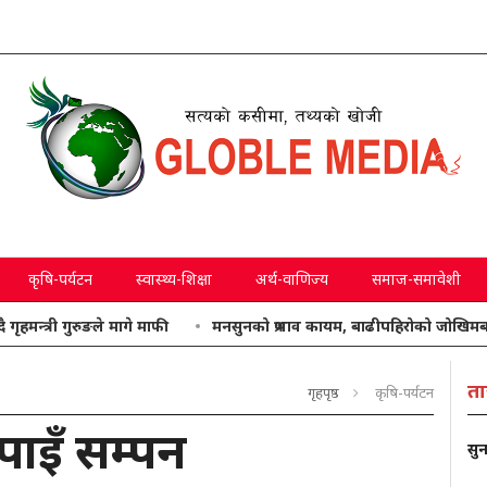
कृषि-पर्यटन
स्वास्थ्य-शिक्षा
अर्थ-वाणिज्य
समाज-समावेशी
ी गुरुङले मागे माफी
मनसुनको प्रभाव कायम, बाढीपहिरोको जोखिमबाट सतर्क
ता
गृहपृष्ठ
कृषि-पर्यटन
पाइँ सम्पन
सुन