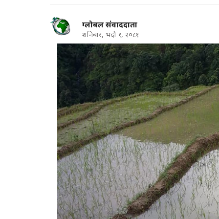
ग्लोबल संवाददाता
शनिबार, भदौ १, २०८१