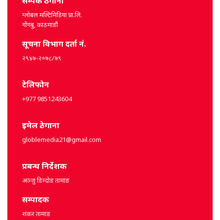
सम्पर्क ठेगाना
ग्लोबल मल्टिमिडिया प्रा.लि.
गोंगबु, काठमाडौं
सूचना विभाग दर्ता नं.
२९४७-२०७८/७९
टेलिफोन
+977 9851243604
इमेल ठेगाना
globlemedia21@gmail.com
प्रबन्ध निर्देशक
अञ्जु डिम्दोङ तामाङ
सम्पादक
शंकर तामाङ