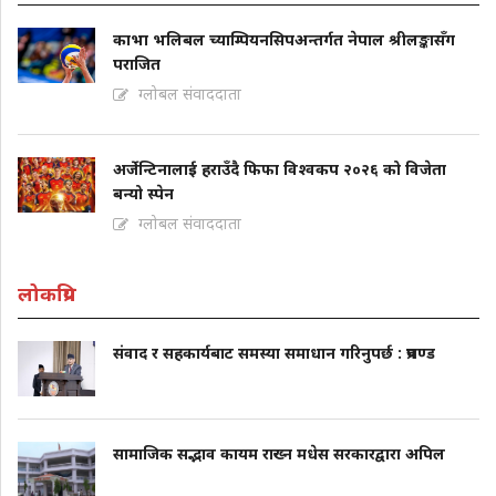
काभा भलिबल च्याम्पियनसिपअन्तर्गत नेपाल श्रीलङ्कासँग
पराजित
ग्लोबल संवाददाता
अर्जेन्टिनालाई हराउँदै फिफा विश्वकप २०२६ को विजेता
बन्यो स्पेन
ग्लोबल संवाददाता
लोकप्रिय
संवाद र सहकार्यबाट समस्या समाधान गरिनुपर्छ : प्रचण्ड
सामाजिक सद्भाव कायम राख्न मधेस सरकारद्वारा अपिल