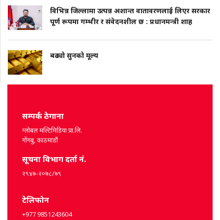
विभिन्न जिल्लामा उत्पन्न अशान्त वातावरणलाई लिएर सरकार
पूर्ण रूपमा गम्भीर र संवेदनशील छ : प्रधानमन्त्री शाह
बढ्यो सुनको मूल्य
सम्पर्क ठेगाना
ग्लोबल मल्टिमिडिया प्रा.लि.
गोंगबु, काठमाडौं
सूचना विभाग दर्ता नं.
२९४७-२०७८/७९
टेलिफोन
+977 9851243604