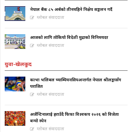
नेपाल बैंक ८५ अर्बको तीनमहिने निक्षेप सङ्कलन गर्दै
ग्लोबल संवाददाता
आजको लागि तोकियो विदेशी मुद्राको विनिमयदर
ग्लोबल संवाददाता
युवा-खेलकुद
काभा भलिबल च्याम्पियनसिपअन्तर्गत नेपाल श्रीलङ्कासँग
पराजित
ग्लोबल संवाददाता
अर्जेन्टिनालाई हराउँदै फिफा विश्वकप २०२६ को विजेता
बन्यो स्पेन
ग्लोबल संवाददाता