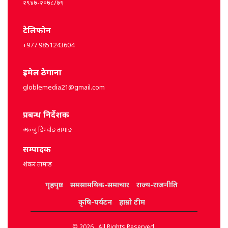
२९४७-२०७८/७९
टेलिफोन
+977 9851243604
इमेल ठेगाना
globlemedia21@gmail.com
प्रबन्ध निर्देशक
अञ्जु डिम्दोङ तामाङ
सम्पादक
शंकर तामाङ
गृहपृष्ठ
समसामयिक-समाचार
राज्य-राजनीति
कृषि-पर्यटन
हाम्रो टीम
© 2026 . All Rights Reserved.