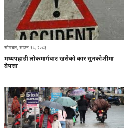
सोमबार, साउन १८, २०८३
मध्यपहाडी लोकमार्गबाट खसेको कार सुनकोशीमा
बेपत्ता