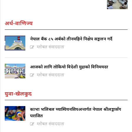
अर्थ-वाणिज्य
नेपाल बैंक ८५ अर्बको तीनमहिने निक्षेप सङ्कलन गर्दै
ग्लोबल संवाददाता
आजको लागि तोकियो विदेशी मुद्राको विनिमयदर
ग्लोबल संवाददाता
युवा-खेलकुद
काभा भलिबल च्याम्पियनसिपअन्तर्गत नेपाल श्रीलङ्कासँग
पराजित
ग्लोबल संवाददाता