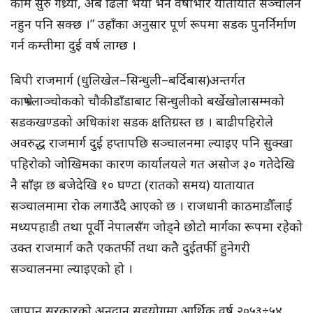
काम सुरु गथ्र्यौँ, अब ढिला भयो भने वर्षाभरि यातायात सञ्चालन
नहुन पनि सक्छ ।” उहाँका अनुसार पूर्ण रूपमा सडक पुनर्निर्माण
गर्न कम्तीमा दुई वर्ष लाग्छ ।
बिपी राजमार्ग (धुलिखेल–सिन्धुली–बर्दिबास)अन्तर्गत
काभ्रेपलाञ्चोकको चौकीडाँडाबाट सिन्धुलीको बर्खेखोलासम्मको
सडकखण्डको अधिकांश सडक क्षतिग्रस्त छ । बाढीपहिरोले
अवरुद्ध राजमार्ग दुई हप्तापछि सञ्चालनमा ल्याइए पनि सुक्खा
पहिरोको जोखिमका कारण कार्यालयले गत असोज ३० गतेदेखि
नै साँझ छ बजेदेखि १० घण्टा (रातको समय) यातायात
सञ्चालमामा रोक लगाउँदै आएको छ । राजधानी काठमाडौँलाई
मध्यपहाडी तथा पूर्वी नेपालसँग जोड्ने छोटो मार्गका रूपमा रहेको
उक्त राजमार्ग कतै एकतर्फी तथा कतै दुईतर्फी हुनेगरी
सञ्चालनमा ल्याइएको हो ।
जापान सरकारको अनुदान सहयोगमा आर्थिक वर्ष २०५३÷५४