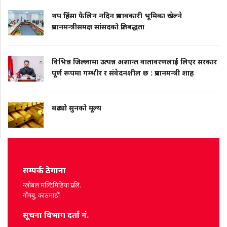
थप हिंसा फैलिन नदिन प्रभावकारी भूमिका खेल्ने
प्रधानमन्त्रीसमक्ष सांसदको प्रतिबद्धता
विभिन्न जिल्लामा उत्पन्न अशान्त वातावरणलाई लिएर सरकार
पूर्ण रूपमा गम्भीर र संवेदनशील छ : प्रधानमन्त्री शाह
बढ्यो सुनको मूल्य
सम्पर्क ठेगाना
ग्लोबल मल्टिमिडिया प्रा.लि.
गोंगबु, काठमाडौं
सूचना विभाग दर्ता नं.