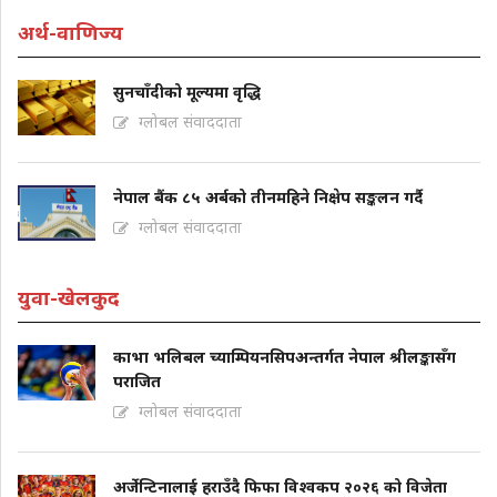
अर्थ-वाणिज्य
सुनचाँदीको मूल्यमा वृद्धि
ग्लोबल संवाददाता
नेपाल बैंक ८५ अर्बको तीनमहिने निक्षेप सङ्कलन गर्दै
ग्लोबल संवाददाता
युवा-खेलकुद
काभा भलिबल च्याम्पियनसिपअन्तर्गत नेपाल श्रीलङ्कासँग
पराजित
ग्लोबल संवाददाता
अर्जेन्टिनालाई हराउँदै फिफा विश्वकप २०२६ को विजेता