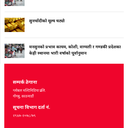
सुनचाँदीको मूल्य घट्यो
मनसुनको प्रभाव कायम, कोशी, वाग्मती र गण्डकी प्रदेशका
केही स्थानमा भारी वर्षाको पूर्वानुमान
सम्पर्क ठेगाना
ग्लोबल मल्टिमिडिया प्रा.लि.
गोंगबु, काठमाडौं
सूचना विभाग दर्ता नं.
२९४७-२०७८/७९