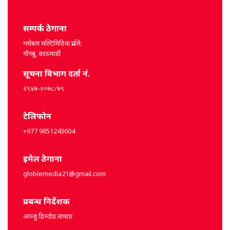
सम्पर्क ठेगाना
ग्लोबल मल्टिमिडिया प्रा.लि.
गोंगबु, काठमाडौं
सूचना विभाग दर्ता नं.
२९४७-२०७८/७९
टेलिफोन
+977 9851243604
इमेल ठेगाना
globlemedia21@gmail.com
प्रबन्ध निर्देशक
अञ्जु डिम्दोङ तामाङ