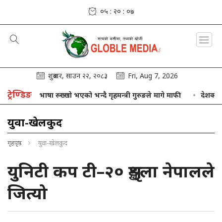
०५ : २० : ०७
शुक्रबार, साउन २२, २०८३
Fri, Aug 7, 2026
ट्रेण्डिङ
फ्नो भाषा रुख्खो भएको भन्दै गृहमन्त्री गुरुङले मागे माफी
देशका विभिन्न 
युवा-खेलकुद
गृहपृष्ठ
युवा-खेलकुद
युनिटी कप टी–२० शृङ्खला नेपालले
जित्यो