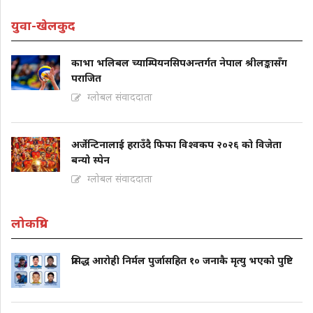
युवा-खेलकुद
काभा भलिबल च्याम्पियनसिपअन्तर्गत नेपाल श्रीलङ्कासँग
पराजित
ग्लोबल संवाददाता
अर्जेन्टिनालाई हराउँदै फिफा विश्वकप २०२६ को विजेता
बन्यो स्पेन
ग्लोबल संवाददाता
लोकप्रिय
प्रसिद्ध आरोही निर्मल पुर्जासहित १० जनाकै मृत्यु भएको पुष्टि