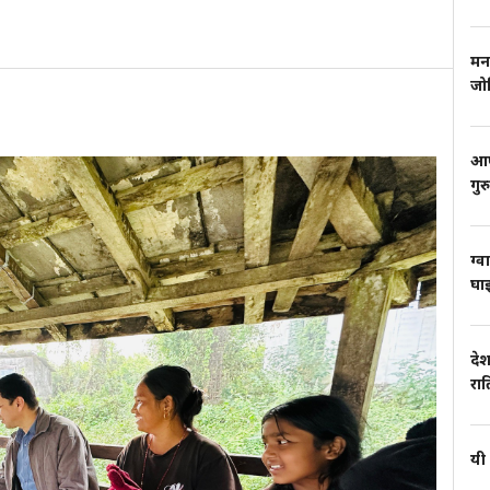
मन
जो
आफ्
गुर
ग्व
घाइ
देश
रा
यी 