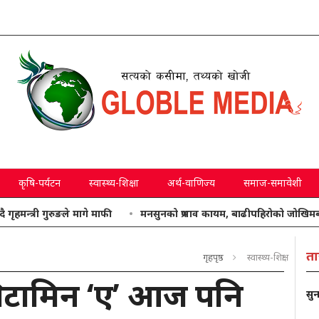
कृषि-पर्यटन
स्वास्थ्य-शिक्षा
अर्थ-वाणिज्य
समाज-समावेशी
 गुरुङले मागे माफी
मनसुनको प्रभाव कायम, बाढीपहिरोको जोखिमबाट सतर्क
ता
गृहपृष्ठ
स्वास्थ्य-शिक्षा
टामिन ‘ए’ आज पनि
सुन