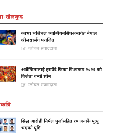
वा-खेलकुद
काभा भलिबल च्याम्पियनसिपअन्तर्गत नेपाल
श्रीलङ्कासँग पराजित
ग्लोबल संवाददाता
अर्जेन्टिनालाई हराउँदै फिफा विश्वकप २०२६ को
विजेता बन्यो स्पेन
ग्लोबल संवाददाता
कप्रिय
प्रसिद्ध आरोही निर्मल पुर्जासहित १० जनाकै मृत्यु
भएको पुष्टि