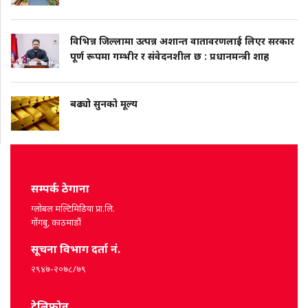
विभिन्न जिल्लामा उत्पन्न अशान्त वातावरणलाई लिएर सरकार
पूर्ण रूपमा गम्भीर र संवेदनशील छ : प्रधानमन्त्री शाह
बढ्यो सुनको मूल्य
सम्पर्क ठेगाना
ग्लोबल मल्टिमिडिया प्रा.लि.
गोंगबु, काठमाडौं
सूचना विभाग दर्ता नं.
२९४७-२०७८/७९
टेलिफोन