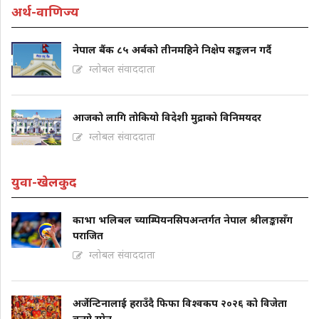
अर्थ-वाणिज्य
नेपाल बैंक ८५ अर्बको तीनमहिने निक्षेप सङ्कलन गर्दै
ग्लोबल संवाददाता
आजको लागि तोकियो विदेशी मुद्राको विनिमयदर
ग्लोबल संवाददाता
युवा-खेलकुद
काभा भलिबल च्याम्पियनसिपअन्तर्गत नेपाल श्रीलङ्कासँग
पराजित
ग्लोबल संवाददाता
अर्जेन्टिनालाई हराउँदै फिफा विश्वकप २०२६ को विजेता
बन्यो स्पेन