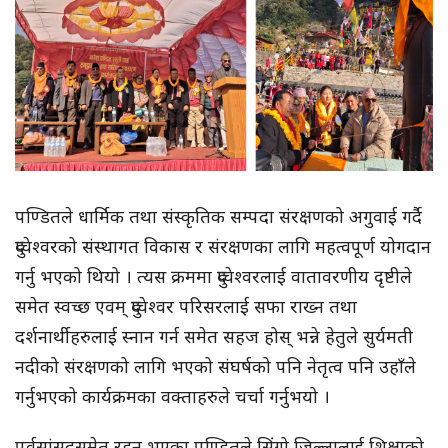
पण्डितले धार्मिक तथा संस्कृतिक सम्पदा संरक्षणको अगुवाई गर्दै
दुप्चेश्वरको संस्थागत विकास र संरक्षणका लागि महत्वपूर्ण योगदान
गर्नु भएको थियो । त्यस क्रममा दुप्चेश्वरलाई वातावरणीय दृष्टीले
समेत स्वच्छ एवम् दुप्चेश्वर परिसरलाई सफा राख्न तथा
दर्शनार्थीहरुलाई स्नान गर्न समेत सहज होस् भन्ने हेतुले सुर्यमती
नदीको संरक्षणको लागि भएको संघर्षको पनि नेतृत्व पनि उहाँले
गर्नुभएको कार्यक्रमका वक्ताहरुले चर्चा गर्नुभयो ।
पूर्वसांसदसमेत रहनु भएका पण्डितले सिंगो जिल्लालाई शिक्षाको