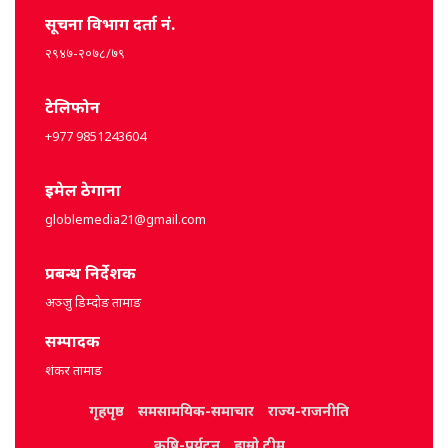
सूचना विभाग दर्ता नं.
२९४७-२०७८/७९
टेलिफोन
+977 9851243604
इमेल ठेगाना
globlemedia21@gmail.com
प्रबन्ध निर्देशक
अञ्जु डिम्दोङ तामाङ
सम्पादक
शंकर तामाङ
गृहपृष्ठ
समसामयिक-समाचार
राज्य-राजनीति
कृषि-पर्यटन
हाम्रो टीम