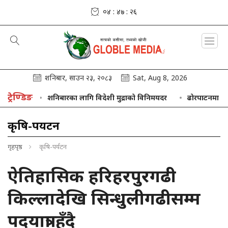
०४ : ४७ : २७
शनिबार, साउन २३, २०८३
Sat, Aug 8, 2026
ट्रेण्डिङ
छन्
शनिबारका लागि विदेशी मुद्राको विनिमयदर
ढोरपाटनमा ३७ हजार
कृषि-पर्यटन
गृहपृष्ठ
कृषि-पर्यटन
ऐतिहासिक हरिहरपुरगढी
किल्लादेखि सिन्धुलीगढीसम्म
पदयात्रा हुँदै