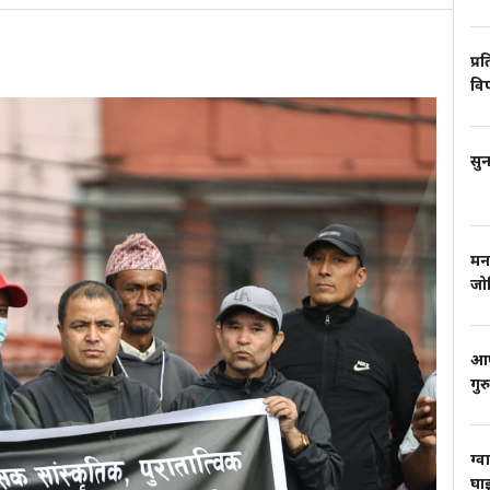
प्र
वि
सुन
मन
जो
आफ्
गुर
ग्व
घाइ