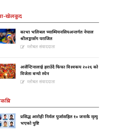
वा-खेलकुद
काभा भलिबल च्याम्पियनसिपअन्तर्गत नेपाल
श्रीलङ्कासँग पराजित
ग्लोबल संवाददाता
अर्जेन्टिनालाई हराउँदै फिफा विश्वकप २०२६ को
विजेता बन्यो स्पेन
ग्लोबल संवाददाता
कप्रिय
प्रसिद्ध आरोही निर्मल पुर्जासहित १० जनाकै मृत्यु
भएको पुष्टि