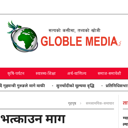
कृषि-पर्यटन
स्वास्थ्य-शिक्षा
अर्थ-वाणिज्य
समाज-समावेशी
ी गुरुङले मागे माफी
सुनचाँदीको मूल्यमा वृद्धि
प्रतिनिधिसभाः उठाइएका
ता
गृहपृष्ठ
समसामयिक-समाचार
्स भत्काउन माग
ग्य
ल्य