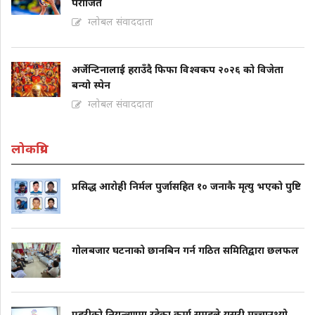
पराजित
ग्लोबल संवाददाता
अर्जेन्टिनालाई हराउँदै फिफा विश्वकप २०२६ को विजेता
बन्यो स्पेन
ग्लोबल संवाददाता
लोकप्रिय
प्रसिद्ध आरोही निर्मल पुर्जासहित १० जनाकै मृत्यु भएको पुष्टि
गोलबजार घटनाको छानबिन गर्न गठित समितिद्वारा छलफल
प्रहरीको नियन्त्रणमा रहेका कर्मा समूहले यसरी मच्चाउथ्यो