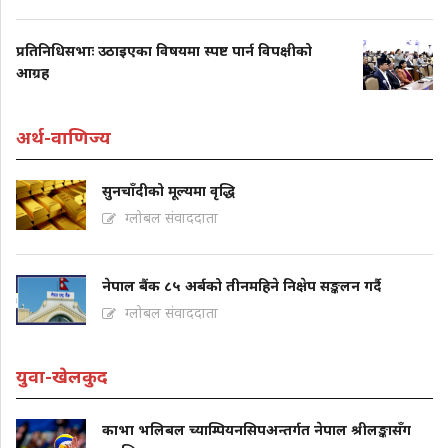
प्रतिनिधिसभाः उठाइएका विषयमा स्पष्ट पार्न विपक्षीको
आग्रह
अर्थ-वाणिज्य
सुनचाँदीको मूल्यमा वृद्धि
ग्लोबल संवाददाता
नेपाल बैंक ८५ अर्बको तीनमहिने निक्षेप सङ्कलन गर्दै
ग्लोबल संवाददाता
युवा-खेलकुद
काभा भलिबल च्याम्पियनसिपअन्तर्गत नेपाल श्रीलङ्कासँग