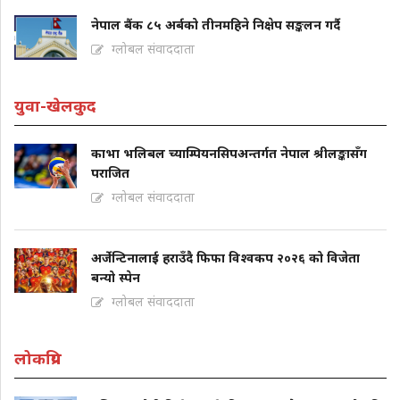
नेपाल बैंक ८५ अर्बको तीनमहिने निक्षेप सङ्कलन गर्दै
ग्लोबल संवाददाता
युवा-खेलकुद
काभा भलिबल च्याम्पियनसिपअन्तर्गत नेपाल श्रीलङ्कासँग
पराजित
ग्लोबल संवाददाता
अर्जेन्टिनालाई हराउँदै फिफा विश्वकप २०२६ को विजेता
बन्यो स्पेन
ग्लोबल संवाददाता
लोकप्रिय