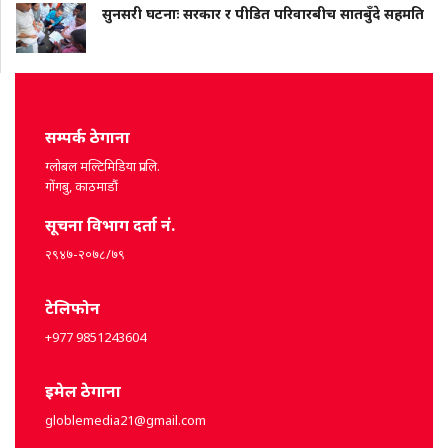
सुनसरी घटनाः सरकार र पीडित परिवारबीच सातबुँदे सहमति
सम्पर्क ठेगाना
ग्लोबल मल्टिमिडिया प्रा.लि.
गोंगबु, काठमाडौं
सूचना विभाग दर्ता नं.
२९४७-२०७८/७९
टेलिफोन
+977 9851243604
इमेल ठेगाना
globlemedia21@gmail.com