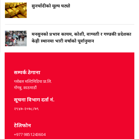
सुनचाँदीको मूल्य घट्यो
मनसुनको प्रभाव कायम, कोशी, वाग्मती र गण्डकी प्रदेशका
केही स्थानमा भारी वर्षाको पूर्वानुमान
सम्पर्क ठेगाना
ग्लोबल मल्टिमिडिया प्रा.लि.
गोंगबु, काठमाडौं
सूचना विभाग दर्ता नं.
२९४७-२०७८/७९
टेलिफोन
+977 9851243604