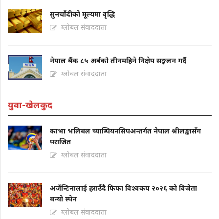
सुनचाँदीको मूल्यमा वृद्धि
ग्लोबल संवाददाता
नेपाल बैंक ८५ अर्बको तीनमहिने निक्षेप सङ्कलन गर्दै
ग्लोबल संवाददाता
युवा-खेलकुद
काभा भलिबल च्याम्पियनसिपअन्तर्गत नेपाल श्रीलङ्कासँग
पराजित
ग्लोबल संवाददाता
अर्जेन्टिनालाई हराउँदै फिफा विश्वकप २०२६ को विजेता
बन्यो स्पेन
ग्लोबल संवाददाता