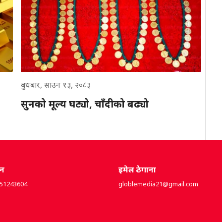
बुधबार, साउन १३, २०८३
सुनको मूल्य घट्यो, चाँदीको बढ्यो
ोन
इमेल ठेगाना
851243604
globlemedia21@gmail.com