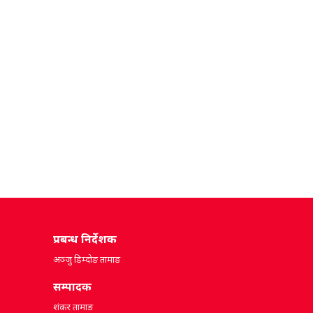
प्रबन्ध निर्देशक
अञ्जु डिम्दोङ तामाङ
सम्पादक
शंकर तामाङ