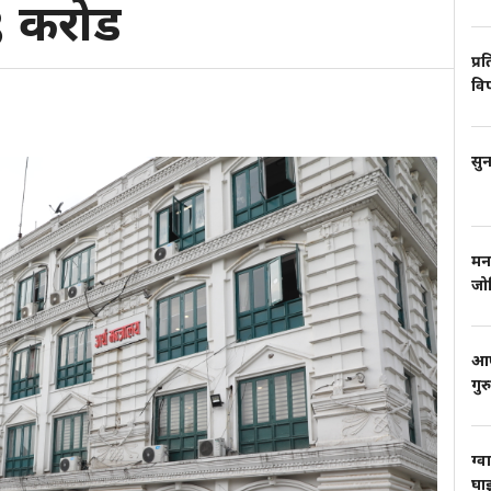
९ करोड
प्र
वि
सुन
मन
जो
आफ्
गुर
ग्व
घाइ