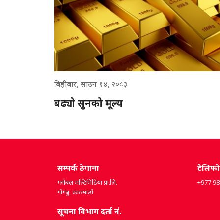
बिहीबार, साउन १४, २०८३
बढ्यो सुनको मूल्य
सम्पर्क ठेगाना
टेलिफ
ग्लोबल मल्टिमिडिया प्रा.लि.
+977 9
गोंगबु, काठमाडौं
सूचना विभाग दर्ता नं.