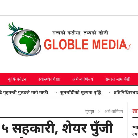
कृषि-पर्यटन
स्वास्थ्य-शिक्षा
अर्थ-वाणिज्य
समाज-समावेशी
 गुरुङले मागे माफी
सुनचाँदीको मूल्यमा वृद्धि
प्रतिनिधिसभाः उठाइएका 
ता
गृहपृष्ठ
अर्थ-वाणिज्य
 सहकारी, शेयर पुँजी
ग्य
ल्य