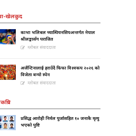
वा-खेलकुद
काभा भलिबल च्याम्पियनसिपअन्तर्गत नेपाल
श्रीलङ्कासँग पराजित
ग्लोबल संवाददाता
अर्जेन्टिनालाई हराउँदै फिफा विश्वकप २०२६ को
विजेता बन्यो स्पेन
ग्लोबल संवाददाता
कप्रिय
प्रसिद्ध आरोही निर्मल पुर्जासहित १० जनाकै मृत्यु
भएको पुष्टि