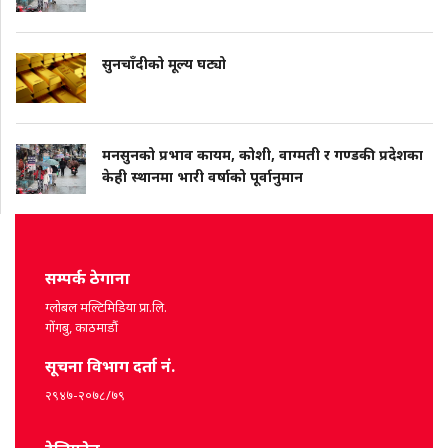
सुनचाँदीको मूल्य घट्यो
मनसुनको प्रभाव कायम, कोशी, वाग्मती र गण्डकी प्रदेशका
केही स्थानमा भारी वर्षाको पूर्वानुमान
सम्पर्क ठेगाना
ग्लोबल मल्टिमिडिया प्रा.लि.
गोंगबु, काठमाडौं
सूचना विभाग दर्ता नं.
२९४७-२०७८/७९