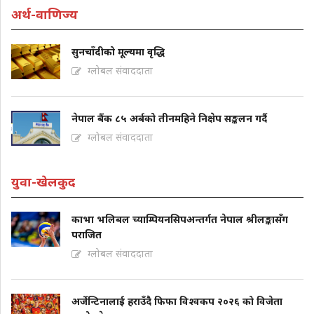
अर्थ-वाणिज्य
सुनचाँदीको मूल्यमा वृद्धि
ग्लोबल संवाददाता
नेपाल बैंक ८५ अर्बको तीनमहिने निक्षेप सङ्कलन गर्दै
ग्लोबल संवाददाता
युवा-खेलकुद
काभा भलिबल च्याम्पियनसिपअन्तर्गत नेपाल श्रीलङ्कासँग
पराजित
ग्लोबल संवाददाता
अर्जेन्टिनालाई हराउँदै फिफा विश्वकप २०२६ को विजेता