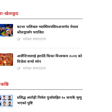
वा-खेलकुद
काभा भलिबल च्याम्पियनसिपअन्तर्गत नेपाल
श्रीलङ्कासँग पराजित
ग्लोबल संवाददाता
अर्जेन्टिनालाई हराउँदै फिफा विश्वकप २०२६ को
विजेता बन्यो स्पेन
ग्लोबल संवाददाता
कप्रिय
प्रसिद्ध आरोही निर्मल पुर्जासहित १० जनाकै मृत्यु
भएको पुष्टि