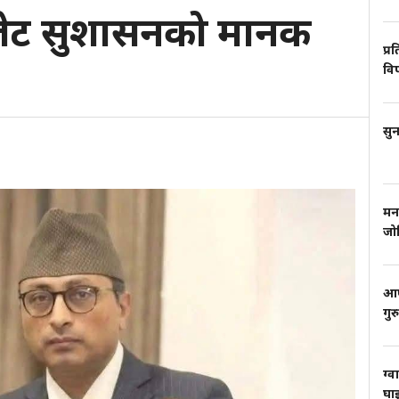
ट सुशासनको मानक
प्र
वि
सुन
मन
जो
आफ्
गुर
ग्व
घाइ