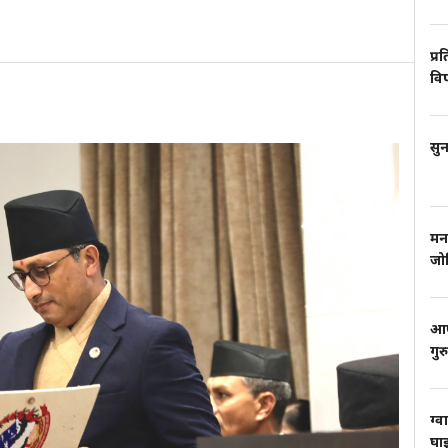
प्र
वि
सुन
मन
जो
आफ्
गुर
ग्व
घाइ