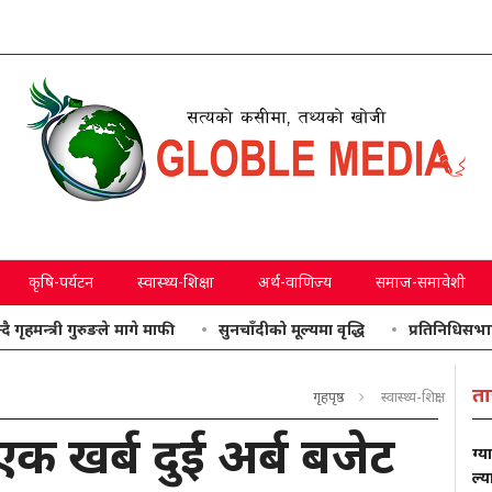
कृषि-पर्यटन
स्वास्थ्य-शिक्षा
अर्थ-वाणिज्य
समाज-समावेशी
 गुरुङले मागे माफी
सुनचाँदीको मूल्यमा वृद्धि
प्रतिनिधिसभाः उठाइएका 
ता
गृहपृष्ठ
स्वास्थ्य-शिक्षा
िब एक खर्ब दुई अर्ब बजेट
ग्य
ल्य