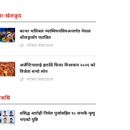
वा-खेलकुद
काभा भलिबल च्याम्पियनसिपअन्तर्गत नेपाल
श्रीलङ्कासँग पराजित
ग्लोबल संवाददाता
अर्जेन्टिनालाई हराउँदै फिफा विश्वकप २०२६ को
विजेता बन्यो स्पेन
ग्लोबल संवाददाता
कप्रिय
प्रसिद्ध आरोही निर्मल पुर्जासहित १० जनाकै मृत्यु
भएको पुष्टि