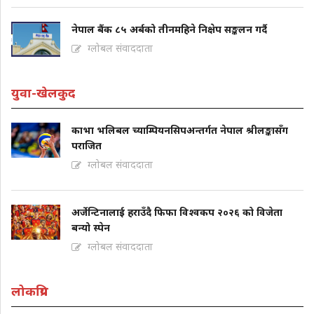
नेपाल बैंक ८५ अर्बको तीनमहिने निक्षेप सङ्कलन गर्दै
ग्लोबल संवाददाता
युवा-खेलकुद
काभा भलिबल च्याम्पियनसिपअन्तर्गत नेपाल श्रीलङ्कासँग
पराजित
ग्लोबल संवाददाता
अर्जेन्टिनालाई हराउँदै फिफा विश्वकप २०२६ को विजेता
बन्यो स्पेन
ग्लोबल संवाददाता
लोकप्रिय