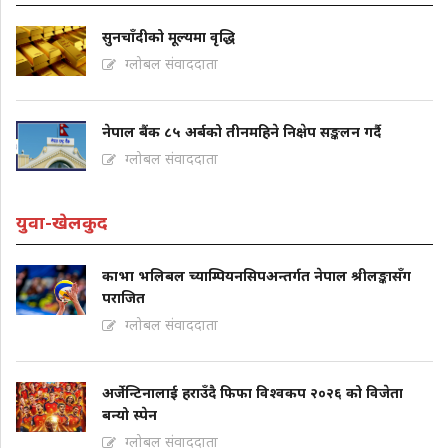
सुनचाँदीको मूल्यमा वृद्धि
ग्लोबल संवाददाता
नेपाल बैंक ८५ अर्बको तीनमहिने निक्षेप सङ्कलन गर्दै
ग्लोबल संवाददाता
युवा-खेलकुद
काभा भलिबल च्याम्पियनसिपअन्तर्गत नेपाल श्रीलङ्कासँग
पराजित
ग्लोबल संवाददाता
अर्जेन्टिनालाई हराउँदै फिफा विश्वकप २०२६ को विजेता
बन्यो स्पेन
ग्लोबल संवाददाता