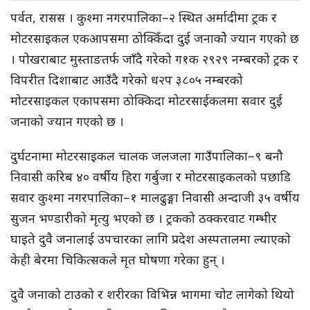
पर्वत, रासस । कुश्मा नगरपालिका–२ स्थित अर्मादीमा ट्रक र
मोटरसाइकल एकआपसमा ठोक्किँदा दुई जनाकोे ज्यान गएको छ
। पोखराबाट मुस्ताङतर्फ जाँदै गरेको ग१क २९२९ नम्बरको ट्रक र
विपरीत दिशाबाट आउँदै गरेको ध२प ३८०५ नम्बरको
मोटरसाइकल एकापसमा ठोक्किदा मोटरसाईकलमा सवार दुई
जनाको ज्यान गएको छ ।
दुर्घटनामा मोटरसाइकल चालक जलजला गाउँपालिका–९ बनौ
निवासी करिब ४० वर्षीय हिरा गर्बुजा र मोटरसाइकलको पछाडि
सवार कुश्मा नगरपालिका–१ मालढुङ्गा निवासी अन्दाजी ३५ वर्षीय
सुजन भण्डारीको मृत्यु भएको छ । ट्रकको ठक्करवाट गम्भीर
घाइते दुवै जनालाई उपचारका लागि प्रदेश अस्पतालमा ल्याएको
केही बेरमा चिकित्सकले मृत घोषणा गरेका हुन् ।
दुवै जनाको टाउको र शरीरका विभिन्न भागमा चोट लागेको थियो