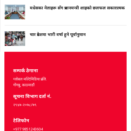
मधेसका नेताहरू सँग प्रधानमन्त्री शाहको छलफल सकारात्मक
चार प्रदेशमा भारी वर्षा हुने पूर्वानुमान
सम्पर्क ठेगाना
ग्लोबल मल्टिमिडिया प्रा.लि.
गोंगबु, काठमाडौं
सूचना विभाग दर्ता नं.
२९४७-२०७८/७९
टेलिफोन
+977 9851243604