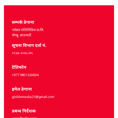
सम्पर्क ठेगाना
ग्लोबल मल्टिमिडिया प्रा.लि.
गोंगबु, काठमाडौं
सूचना विभाग दर्ता नं.
२९४७-२०७८/७९
टेलिफोन
+977 9851243604
इमेल ठेगाना
globlemedia21@gmail.com
प्रबन्ध निर्देशक