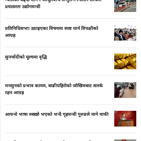
प्रयासरतः उद्योगमन्त्री
प्रतिनिधिसभाः उठाइएका विषयमा स्पष्ट पार्न विपक्षीको
आग्रह
सुनचाँदीको मूल्यमा वृद्धि
मनसुनको प्रभाव कायम, बाढीपहिरोको जोखिमबाट सतर्क
रहन आग्रह
आफ्नो भाषा रुख्खो भएको भन्दै गृहमन्त्री गुरुङले मागे माफी