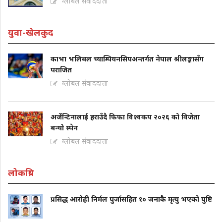
ग्लोबल संवाददाता
युवा-खेलकुद
काभा भलिबल च्याम्पियनसिपअन्तर्गत नेपाल श्रीलङ्कासँग
पराजित
ग्लोबल संवाददाता
अर्जेन्टिनालाई हराउँदै फिफा विश्वकप २०२६ को विजेता
बन्यो स्पेन
ग्लोबल संवाददाता
लोकप्रिय
प्रसिद्ध आरोही निर्मल पुर्जासहित १० जनाकै मृत्यु भएको पुष्टि