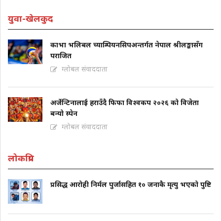
युवा-खेलकुद
काभा भलिबल च्याम्पियनसिपअन्तर्गत नेपाल श्रीलङ्कासँग
पराजित
ग्लोबल संवाददाता
अर्जेन्टिनालाई हराउँदै फिफा विश्वकप २०२६ को विजेता
बन्यो स्पेन
ग्लोबल संवाददाता
लोकप्रिय
प्रसिद्ध आरोही निर्मल पुर्जासहित १० जनाकै मृत्यु भएको पुष्टि