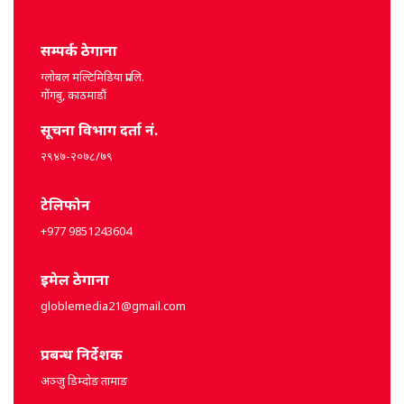
सम्पर्क ठेगाना
ग्लोबल मल्टिमिडिया प्रा.लि.
गोंगबु, काठमाडौं
सूचना विभाग दर्ता नं.
२९४७-२०७८/७९
टेलिफोन
+977 9851243604
इमेल ठेगाना
globlemedia21@gmail.com
प्रबन्ध निर्देशक
अञ्जु डिम्दोङ तामाङ