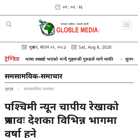
०९ : ०२ : १७
शुक्रबार, साउन २२, २०८३
Sat, Aug 8, 2026
ट्रेण्डिङ
आफ्नो भाषा रुख्खो भएको भन्दै गृहमन्त्री गुरुङले मागे माफी
सुनचाँदीको मूल
समसामयिक-समाचार
गृहपृष्ठ
समसामयिक-समाचार
पश्चिमी न्यून चापीय रेखाको
प्रभावः देशका विभिन्न भागमा
वर्षा हुने