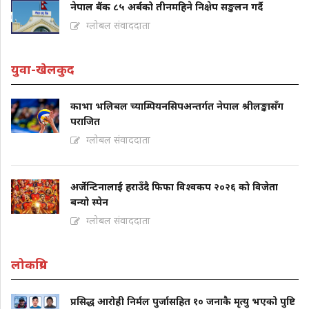
नेपाल बैंक ८५ अर्बको तीनमहिने निक्षेप सङ्कलन गर्दै
ग्लोबल संवाददाता
युवा-खेलकुद
काभा भलिबल च्याम्पियनसिपअन्तर्गत नेपाल श्रीलङ्कासँग
पराजित
ग्लोबल संवाददाता
अर्जेन्टिनालाई हराउँदै फिफा विश्वकप २०२६ को विजेता
बन्यो स्पेन
ग्लोबल संवाददाता
लोकप्रिय
प्रसिद्ध आरोही निर्मल पुर्जासहित १० जनाकै मृत्यु भएको पुष्टि