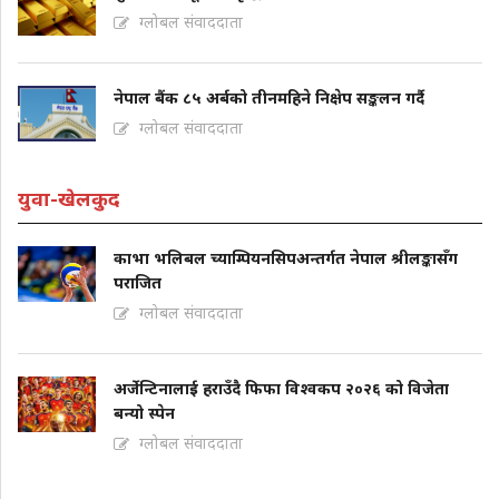
ग्लोबल संवाददाता
नेपाल बैंक ८५ अर्बको तीनमहिने निक्षेप सङ्कलन गर्दै
ग्लोबल संवाददाता
युवा-खेलकुद
काभा भलिबल च्याम्पियनसिपअन्तर्गत नेपाल श्रीलङ्कासँग
पराजित
ग्लोबल संवाददाता
अर्जेन्टिनालाई हराउँदै फिफा विश्वकप २०२६ को विजेता
बन्यो स्पेन
ग्लोबल संवाददाता