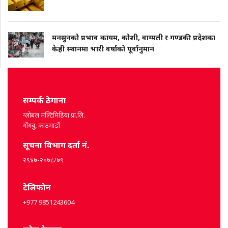
मनसुनको प्रभाव कायम, कोशी, वाग्मती र गण्डकी प्रदेशका
केही स्थानमा भारी वर्षाको पूर्वानुमान
सम्पर्क ठेगाना
ग्लोबल मल्टिमिडिया प्रा.लि.
गोंगबु, काठमाडौं
सूचना विभाग दर्ता नं.
२९४७-२०७८/७९
टेलिफोन
+977 9851243604