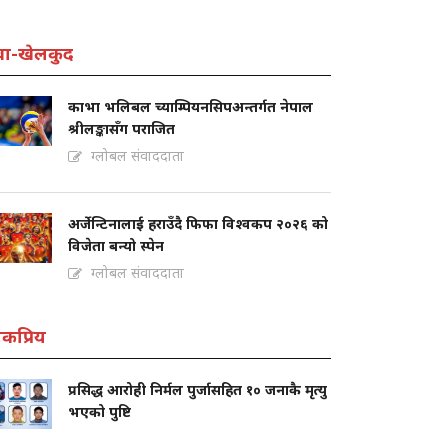
वा-खेलकुद
काभा भलिबल च्याम्पियनसिपअन्तर्गत नेपाल
श्रीलङ्कासँग पराजित
ग्लोबल संवाददाता
अर्जेन्टिनालाई हराउँदै फिफा विश्वकप २०२६ को
विजेता बन्यो स्पेन
ग्लोबल संवाददाता
कप्रिय
प्रसिद्ध आरोही निर्मल पुर्जासहित १० जनाकै मृत्यु
भएको पुष्टि