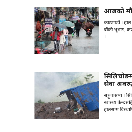
आजको मौसम
काठमाडौं । हाल 
बाँकी भूभाग, कर
।
सिलिचोङमा 
सेवा अवरु
सङ्खुवासभा । 
स्वास्थ्य केन्द्
हालसम्म विस्था