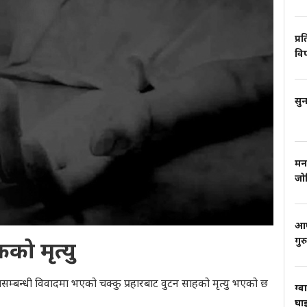
प्र
वि
सुन
मन
जो
आफ्
गुर
को मृत्यु
्बन्धी विवादमा भएको चक्कु प्रहारबाट वुटन साहको मृत्यु भएको छ
ग्व
घाइ