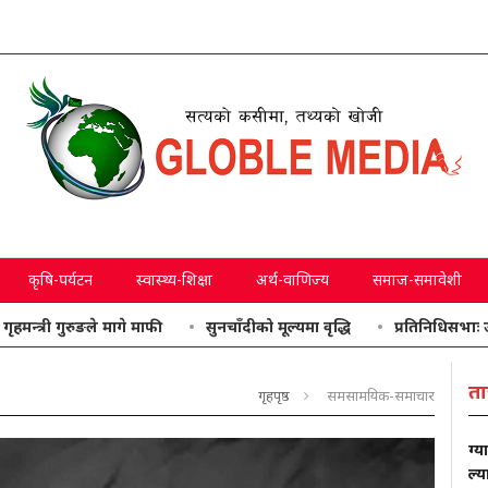
कृषि-पर्यटन
स्वास्थ्य-शिक्षा
अर्थ-वाणिज्य
समाज-समावेशी
गुरुङले मागे माफी
सुनचाँदीको मूल्यमा वृद्धि
प्रतिनिधिसभाः उठाइएका वि
ता
गृहपृष्ठ
समसामयिक-समाचार
ग्य
ल्य