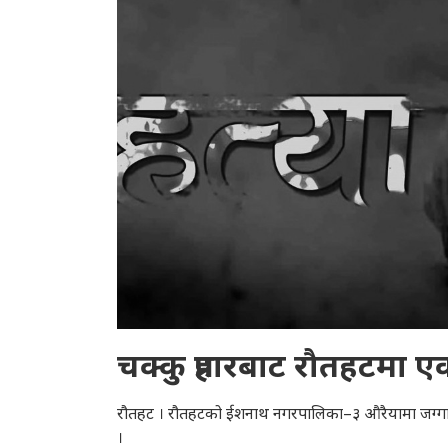
चक्कु प्रहारबाट रौतहटमा एक
रौतहट । रौतहटको ईशनाथ नगरपालिका–३ औरैयामा जग्गासम
।