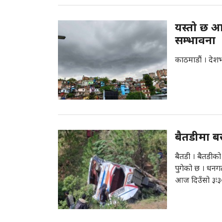
यस्तो छ आ
सम्भावना
काठमाडौं । देश
बैतडीमा बस
बैतडी । बैतडीको
पुगेको छ । धनग
आज दिउँसो ३ः३०