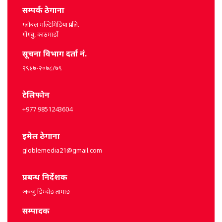
सम्पर्क ठेगाना
ग्लोबल मल्टिमिडिया प्रा.लि.
गोंगबु, काठमाडौं
सूचना विभाग दर्ता नं.
२९४७-२०७८/७९
टेलिफोन
+977 9851243604
इमेल ठेगाना
globlemedia21@gmail.com
प्रबन्ध निर्देशक
अञ्जु डिम्दोङ तामाङ
सम्पादक