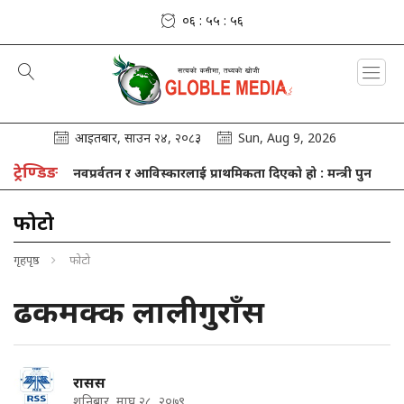
०६ : ५५ : ५७
आइतबार, साउन २४, २०८३
Sun, Aug 9, 2026
ट्रेण्डिङ
सन्धान, नवप्रर्वतन र आविस्कारलाई प्राथमिकता दिएको हो : मन्त्री पुन
शनिबा
फोटो
गृहपृष्ठ
फोटो
ढकमक्क लालीगुराँस
रासस
शनिबार, माघ २८, २०७९