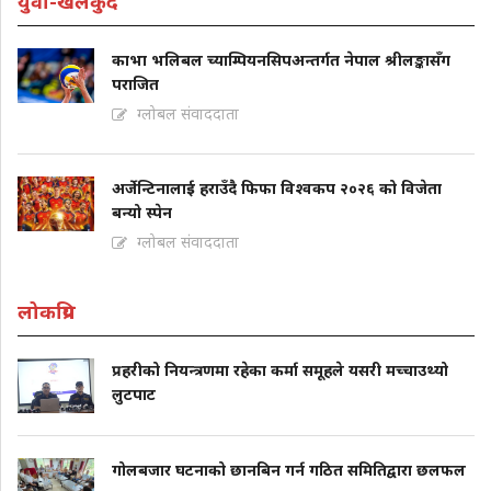
युवा-खेलकुद
काभा भलिबल च्याम्पियनसिपअन्तर्गत नेपाल श्रीलङ्कासँग
पराजित
ग्लोबल संवाददाता
अर्जेन्टिनालाई हराउँदै फिफा विश्वकप २०२६ को विजेता
बन्यो स्पेन
ग्लोबल संवाददाता
लोकप्रिय
प्रहरीको नियन्त्रणमा रहेका कर्मा समूहले यसरी मच्चाउथ्यो
लुटपाट
गोलबजार घटनाको छानबिन गर्न गठित समितिद्वारा छलफल