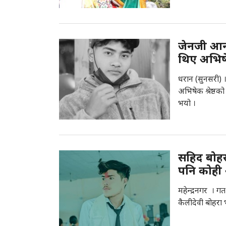
जेनजी आन
थिए अभिष
धरान (सुनसरी) 
अभिषेक श्रेष्ठ
भयो ।
सहिद बोहरा
पनि कोही
महेन्द्रनगर । 
कैलीदेवी बोहरा भ