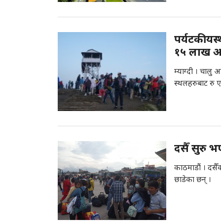
पर्यटकीयस
१५ लाख आ
म्याग्दी । चालु 
स्थलहरुबाट रु
दसैँ सुरु 
काठमाडौं । दसै
छाडेका छन् ।