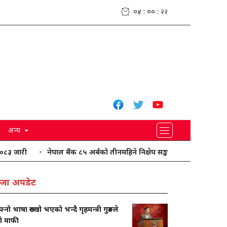
०४ : ०० : २३
अन्य
नेपाल बैंक ८५ अर्बको तीनमहिने निक्षेप सङ्कलन गर्दै
यी प्रदेशमा भारी वर
जा अपडेट
नो भाषा रुख्खो भएको भन्दै गृहमन्त्री गुरुङले
गे माफी