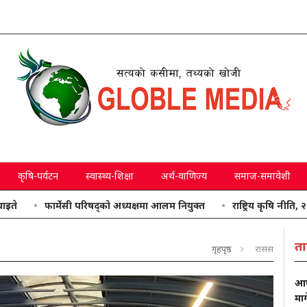
कृषि-पर्यटन
स्वास्थ्य-शिक्षा
अर्थ-वाणिज्य
समाज-समावेशी
फार्मेसी परिषद्को अध्यक्षमा आलम नियुक्त
राष्ट्रिय कृषि नीति, २०८३ जारी
ता
गृहपृष्ठ
रासस
आफ्
मा