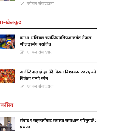
ग्लोबल संवाददाता
वा-खेलकुद
काभा भलिबल च्याम्पियनसिपअन्तर्गत नेपाल
श्रीलङ्कासँग पराजित
ग्लोबल संवाददाता
अर्जेन्टिनालाई हराउँदै फिफा विश्वकप २०२६ को
विजेता बन्यो स्पेन
ग्लोबल संवाददाता
कप्रिय
संवाद र सहकार्यबाट समस्या समाधान गरिनुपर्छ :
प्रचण्ड