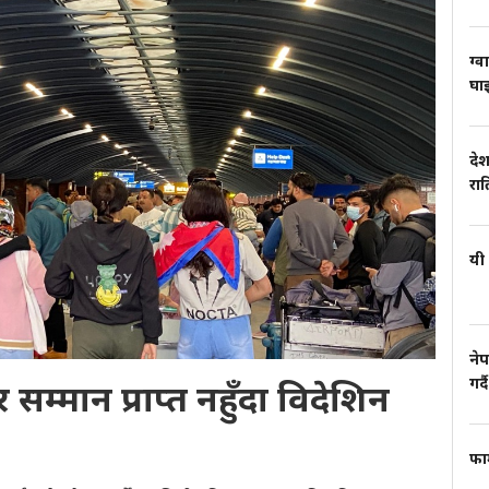
ग्व
घाइ
देश
रा
यी 
नेप
गर्दै
र सम्मान प्राप्त नहुँदा विदेशिन
फार