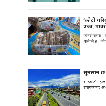
‘कोदो गरिब
उच्च, पाउर
म्याग्दी,रासस 
थालेको छ । कोद
सुनसान छ 
काठमाडौं । हाल
उपत्यकाबाट आआ