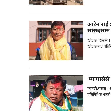
आरेन राई 
सांसदसम्म
खोटाङ ,रासस । 
खोटाङबाट प्रति
‘म्यागासेसे’
म्याग्दी,रासस 
प्रतिनिधिसभाको 