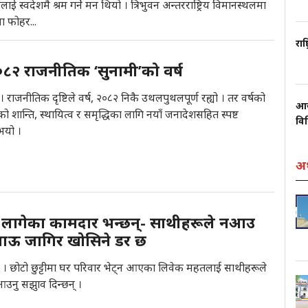
ाई स्वदेशमै श्रम गर्ने मन थियो । त्रिभुवन अन्तरराष्ट्रिय विमानस्थलमा
ा फोहर...
राष
 २०८२ राजनीतिक ‘सुनामी’को वर्ष
 राजनीतिक दृष्टिले वर्ष, २०८२ निकै उथलपुथलपूर्ण रह्यो । तर वर्षको
आज
ो शान्ति, स्थायित्व र समृद्धिका लागि नयाँ जनादेशसहित स्पष्ट
वि
त भयो ।
अर
 लागेका कामदार भन्छन्- साथीहरूले नआउ
जाऊ जागिर खोसिने डर छ
 । छोटो छुट्टीमा घर परिवार भेट्न आएका लिवेक महतलाई साथीहरूले
नआउनु सझुाव दिन्छन् ।