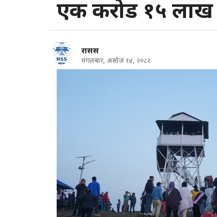
एक करोड १५ लाख 
रासस
मंगलबार, असोज १४, २०८२