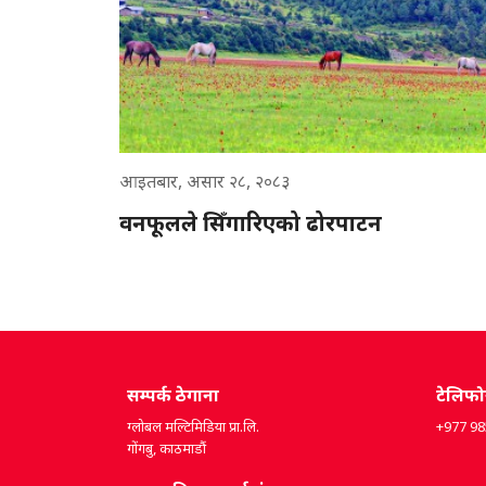
आइतबार, असार २८, २०८३
वनफूलले सिँगारिएको ढोरपाटन
सम्पर्क ठेगाना
टेलिफ
ग्लोबल मल्टिमिडिया प्रा.लि.
+977 9
गोंगबु, काठमाडौं