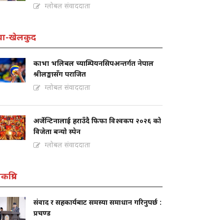
ग्लोबल संवाददाता
वा-खेलकुद
काभा भलिबल च्याम्पियनसिपअन्तर्गत नेपाल
श्रीलङ्कासँग पराजित
ग्लोबल संवाददाता
अर्जेन्टिनालाई हराउँदै फिफा विश्वकप २०२६ को
विजेता बन्यो स्पेन
ग्लोबल संवाददाता
कप्रिय
संवाद र सहकार्यबाट समस्या समाधान गरिनुपर्छ :
प्रचण्ड