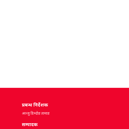
प्रबन्ध निर्देशक
अञ्जु डिम्दोङ तामाङ
सम्पादक