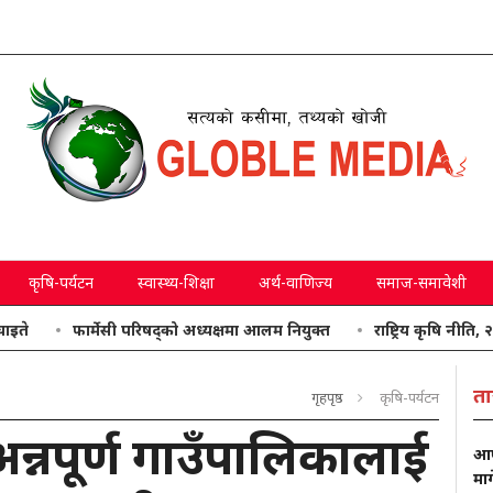
कृषि-पर्यटन
स्वास्थ्य-शिक्षा
अर्थ-वाणिज्य
समाज-समावेशी
फार्मेसी परिषद्को अध्यक्षमा आलम नियुक्त
राष्ट्रिय कृषि नीति, २०८३ जारी
ता
गृहपृष्ठ
कृषि-पर्यटन
न्नपूर्ण गाउँपालिकालाई
आफ्
मा