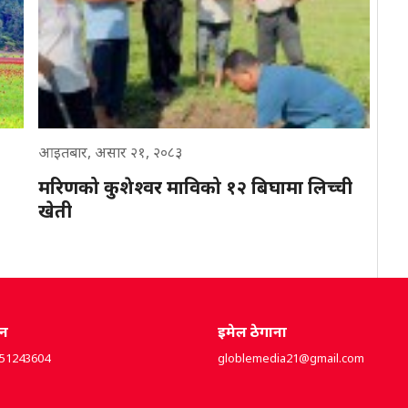
आइतबार, असार २१, २०८३
मरिणको कुशेश्वर माविको १२ बिघामा लिच्ची
खेती
ोन
इमेल ठेगाना
851243604
globlemedia21@gmail.com