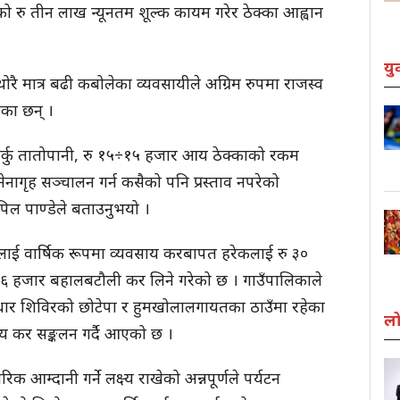
ो रु तीन लाख न्यूनतम शूल्क कायम गरेर ठेक्का आह्वान
यु
ोरै मात्र बढी कबोलेका व्यवसायीले अग्रिम रुपमा राजस्व
एका छन् ।
ार्कु तातोपानी, रु १५÷१५ हजार आय ठेक्काको रकम
गृह सञ्चालन गर्न कसैको पनि प्रस्ताव नपरेको
िल पाण्डेले बताउनुभयो ।
टललाई वार्षिक रूपमा व्यवसाय करबापत हरेकलाई रु ३०
 ३६ हजार बहालबटौली कर लिने गरेको छ । गाउँपालिकाले
्ण आधार शिविरको छोटेपा र हुमखोलालगायतका ठाउँमा रहेका
लो
ाय कर सङ्कलन गर्दै आएको छ ।
आम्दानी गर्ने लक्ष्य राखेको अन्नपूर्णले पर्यटन