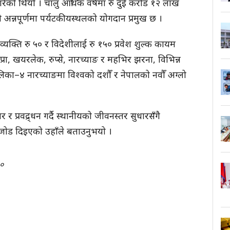
 गरेको थियो । चालु आर्थिक वर्षमा रु दुई करोड १२ लाख
ो अन्नपूर्णमा पर्यटकीयस्थलको योगदान प्रमुख छ ।
व्यक्ति रु ५० र विदेशीलाई रु १५० प्रवेश शुल्क कायम
्रा, खयरलेक, रुप्से, नारच्याङ र महभिर झरना, विभिन्न
लिका–४ नारच्याङमा विश्वको दशौँ र नेपालको नवौँ अग्लो
 र प्रवद्र्धन गर्दै स्थानीयको जीवनस्तर सुधारसँगै
जोड दिइएको उहाँले बताउनुभयो ।
०