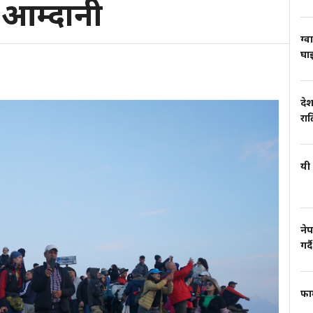
आम्दानी
ग्व
घाइ
देश
रा
यी 
नेप
गर्दै
फार