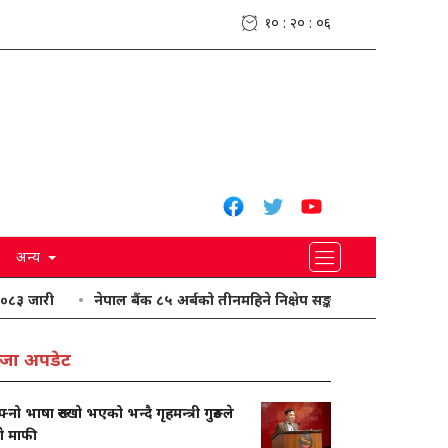
१० : २० : ०७
अन्य
नेपाल बैंक ८५ अर्बको तीनमहिने निक्षेप सङ्कलन गर्दै
यी प्रदेशमा भारी व
जा अपडेट
नो भाषा रुख्खो भएको भन्दै गृहमन्त्री गुरुङले
गे माफी