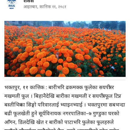
रासस
आइतबार, कात्तिक ११, २०८१
भक्तपुर, ११ कात्तिक : बारीभरि ढकमक्क फूलेका सयपत्री र
मखमली फूल । बिहानैदेखि बारीका मखमली र सयपत्री फूल टिप्न
बस्तीभित्रका सिङ्गो परिवारलाई भ्याइनभ्याई । भक्तपुरमा सबभन्दा
बढी फूलखेती हुने सूर्यविनायक नगरपालिका–७ गुण्डुका घरको
आँगन, डिलदेखि खेत र बारीको पाटाभरि फुलेका फूलहरुले