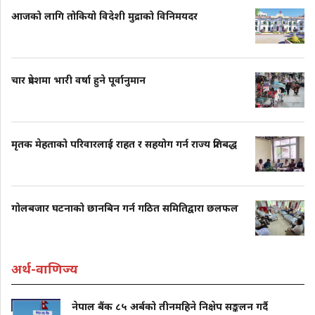
आजको लागि तोकियो विदेशी मुद्राको विनिमयदर
चार प्रदेशमा भारी वर्षा हुने पूर्वानुमान
मृतक मेहताको परिवारलाई राहत र सहयोग गर्न राज्य प्रतिबद्ध
गोलबजार घटनाको छानबिन गर्न गठित समितिद्वारा छलफल
अर्थ-वाणिज्य
नेपाल बैंक ८५ अर्बको तीनमहिने निक्षेप सङ्कलन गर्दै