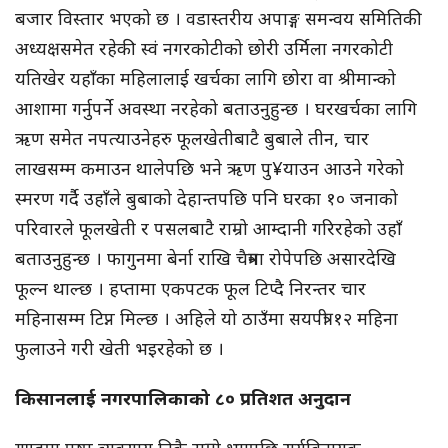
बजार विस्तार भएको छ । वडास्तरीय अपाङ्ग समन्वय समितिकी
अध्यक्षसमेत रहेकी स्वं नगरकोटीको छोरी उर्मिला नगरकोटी
यतिखेर यहाँका महिलालाई खर्चका लागि छोरा वा श्रीमान्को
आशामा गर्नुपर्ने अवस्था नरहेको बताउनुहुन्छ । घरखर्चका लागि
ऋण समेत नपत्याउनेहरु फूलखेतीबाटै बुबाले तीन, चार
लाखसम्म कमाउन थालेपछि भने ऋण पु¥याउन आउने गरेको
स्मरण गर्दै उहाँले बुबाको देहान्तपछि पनि घरका १० जनाको
परिवारले फूलखेती र पसलबाटै राम्रो आम्दानी गरिरहेको उहाँ
बताउनुहुन्छ । फागुनमा बेर्ना राखि चैत्रमा रोपेपछि असारदेखि
फूल्न थाल्छ । हप्तामा एकपटक फूल टिप्दै निरन्तर चार
महिनासम्म टिप्न मिल्छ । अहिले यो ठाउँमा सयपत्री १२ महिना
फुलाउने गरी खेती भइरहेको छ ।
किसानलाई नगरपालिकाको ८० प्रतिशत अनुदान
गुण्डुमा पुष्प व्यवसाय निकै राम्रो भएपछि सूर्यविनायक