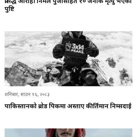
प्रसिद्ध आरोही निर्मल पुर्जासहित १० जनाकै मृत्यु भएको
पुष्टि
शनिबार, साउन १६, २०८३
पाकिस्तानको ब्रोड पिकमा अस्ताए कीर्तिमान निम्सदाई