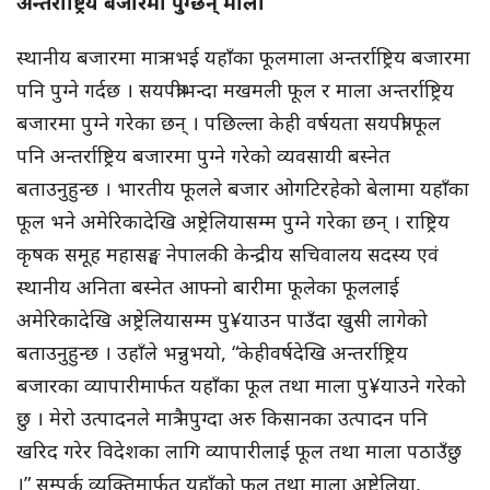
अन्तर्राष्ट्रिय बजारमा पुग्छन् माला
स्थानीय बजारमा मात्र नभई यहाँका फूलमाला अन्तर्राष्ट्रिय बजारमा
पनि पुग्ने गर्दछ । सयपत्रीभन्दा मखमली फूल र माला अन्तर्राष्ट्रिय
बजारमा पुग्ने गरेका छन् । पछिल्ला केही वर्षयता सयपत्री फूल
पनि अन्तर्राष्ट्रिय बजारमा पुग्ने गरेको व्यवसायी बस्नेत
बताउनुहुन्छ । भारतीय फूलले बजार ओगटिरहेको बेलामा यहाँका
फूल भने अमेरिकादेखि अष्ट्रेलियासम्म पुग्ने गरेका छन् । राष्ट्रिय
कृषक समूह महासङ्घ नेपालकी केन्द्रीय सचिवालय सदस्य एवं
स्थानीय अनिता बस्नेत आफ्नो बारीमा फूलेका फूललाई
अमेरिकादेखि अष्ट्रेलियासम्म पु¥याउन पाउँदा खुसी लागेको
बताउनुहुन्छ । उहाँले भन्नुभयो, “केहीवर्षदेखि अन्तर्राष्ट्रिय
बजारका व्यापारीमार्फत यहाँका फूल तथा माला पु¥याउने गरेको
छु । मेरो उत्पादनले मात्रै नपुग्दा अरु किसानका उत्पादन पनि
खरिद गरेर विदेशका लागि व्यापारीलाई फूल तथा माला पठाउँछु
।” सम्पर्क व्यक्तिमार्फत यहाँको फूल तथा माला अष्ट्रेलिया,