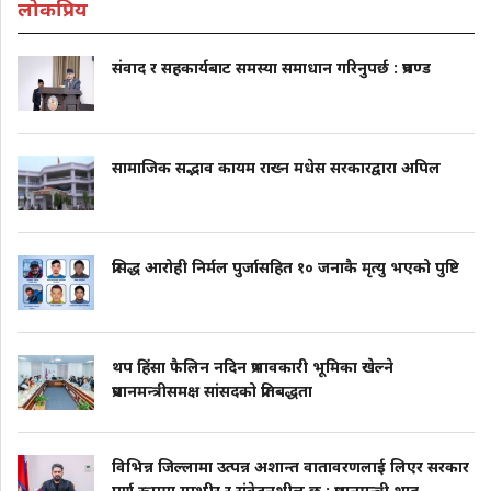
लोकप्रिय
संवाद र सहकार्यबाट समस्या समाधान गरिनुपर्छ : प्रचण्ड
सामाजिक सद्भाव कायम राख्न मधेस सरकारद्वारा अपिल
प्रसिद्ध आरोही निर्मल पुर्जासहित १० जनाकै मृत्यु भएको पुष्टि
थप हिंसा फैलिन नदिन प्रभावकारी भूमिका खेल्ने
प्रधानमन्त्रीसमक्ष सांसदको प्रतिबद्धता
विभिन्न जिल्लामा उत्पन्न अशान्त वातावरणलाई लिएर सरकार
पूर्ण रूपमा गम्भीर र संवेदनशील छ : प्रधानमन्त्री शाह