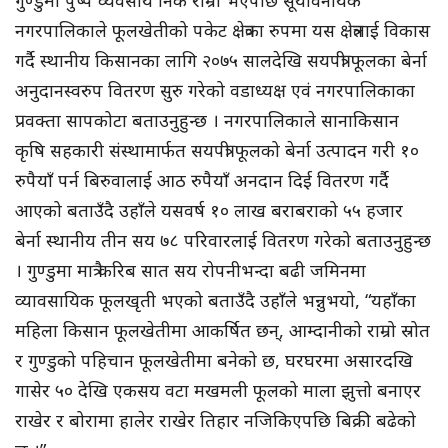
नगरपालिकाले फूलखेतीको पकेट क्षेत्रका रुपमा यस क्षेत्रलाई विकास
गर्दै स्थानीय किसानका लागि २०७५ सालदेखि सयपत्री फूलका बेर्ना
अनुदानस्वरुप वितरण सुरु गरेको वडाध्यक्ष एवं नगरपालिकाका
प्रवक्ता सापकोटा बताउनुहुन्छ । नगरपालिकाले सानाकिसान
कृषि सहकारी संस्थामार्फत सयपत्री फूलको बेर्ना उत्पादन गरी १०
रुपैयाँ पर्न बिरुवालाई आठ रुपैयाँ अनदान दिई वितरण गर्दै
आएको बताउँदै उहाँले यसवर्ष १० लाख बराबराको ५५ हजार
बेर्ना स्थानीय तीन सय ७८ परिवारलाई वितरण गरेको बताउनुहुन्छ
। गुण्डुमा मात्रै करिब सात सय रोपनीभन्दा बढी जमिनमा
व्यावसायिक फूलखृती भएको बताउँदै उहाँले भन्नुभयो, “यहाँका
महिला किसान फूलखेतीमा आकर्षित छन्, आम्दानीको राम्रो स्रोत
र गुण्डुको पहिचान फूलखेतीमा बनेको छ, घरघरमा असारदखि
गासेर ५० देखि एकसय वटा मखमली फूलको माला झुत्तो बनाएर
राखेर र बोरामा हालेर राखेर तिहार नजिकिएपछि बिक्री बढेको