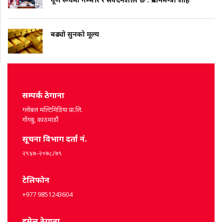
बढ्यो सुनको मूल्य
सम्पर्क ठेगाना
ग्लोबल मल्टिमिडिया प्रा.लि.
गोंगबु, काठमाडौं
सूचना विभाग दर्ता नं.
२९४७-२०७८/७९
टेलिफोन
+977 9851243604
इमेल ठेगाना