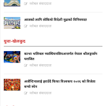
ग्लोबल संवाददाता
आजको लागि तोकियो विदेशी मुद्राको विनिमयदर
ग्लोबल संवाददाता
युवा-खेलकुद
काभा भलिबल च्याम्पियनसिपअन्तर्गत नेपाल श्रीलङ्कासँग
पराजित
ग्लोबल संवाददाता
अर्जेन्टिनालाई हराउँदै फिफा विश्वकप २०२६ को विजेता
बन्यो स्पेन
ग्लोबल संवाददाता