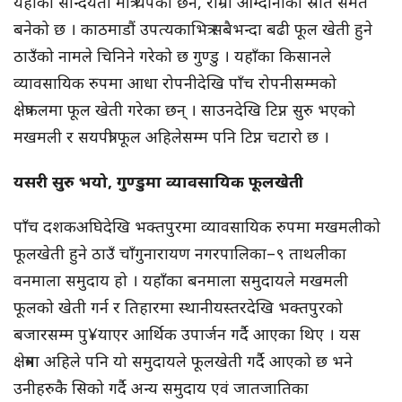
यहाँको सौन्दर्यता मात्रै थपेको छैन, राम्रो आम्दानीको स्रोत समेत
बनेको छ । काठमाडौं उपत्यकाभित्र सबैभन्दा बढी फूल खेती हुने
ठाउँको नामले चिनिने गरेको छ गुण्डु । यहाँका किसानले
व्यावसायिक रुपमा आधा रोपनीदेखि पाँच रोपनीसम्मको
क्षेत्रफलमा फूल खेती गरेका छन् । साउनदेखि टिप्न सुरु भएको
मखमली र सयपत्री फूल अहिलेसम्म पनि टिप्न चटारो छ ।
यसरी सुरु भयो, गुण्डुमा व्यावसायिक फूलखेती
पाँच दशकअघिदेखि भक्तपुरमा व्यावसायिक रुपमा मखमलीको
फूलखेती हुने ठाउँ चाँगुनारायण नगरपालिका–९ ताथलीका
वनमाला समुदाय हो । यहाँका बनमाला समुदायले मखमली
फूलको खेती गर्न र तिहारमा स्थानीयस्तरदेखि भक्तपुरको
बजारसम्म पु¥याएर आर्थिक उपार्जन गर्दै आएका थिए । यस
क्षेत्रमा अहिले पनि यो समुदायले फूलखेती गर्दै आएको छ भने
उनीहरुकै सिको गर्दै अन्य समुदाय एवं जातजातिका