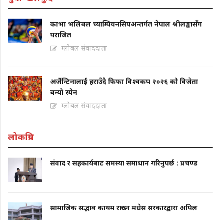
काभा भलिबल च्याम्पियनसिपअन्तर्गत नेपाल श्रीलङ्कासँग
पराजित
ग्लोबल संवाददाता
अर्जेन्टिनालाई हराउँदै फिफा विश्वकप २०२६ को विजेता
बन्यो स्पेन
ग्लोबल संवाददाता
लोकप्रिय
संवाद र सहकार्यबाट समस्या समाधान गरिनुपर्छ : प्रचण्ड
सामाजिक सद्भाव कायम राख्न मधेस सरकारद्वारा अपिल