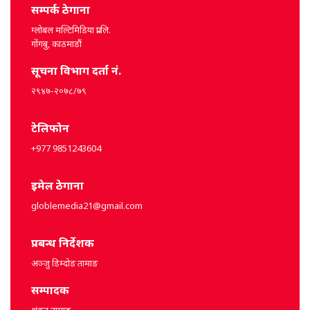
सम्पर्क ठेगाना
ग्लोबल मल्टिमिडिया प्रा.लि.
गोंगबु, काठमाडौं
सूचना विभाग दर्ता नं.
२९४७-२०७८/७९
टेलिफोन
+977 9851243604
इमेल ठेगाना
globlemedia21@gmail.com
प्रबन्ध निर्देशक
अञ्जु डिम्दोङ तामाङ
सम्पादक
शंकर तामाङ