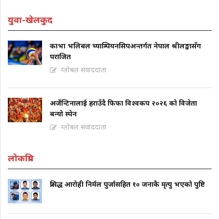
युवा-खेलकुद
काभा भलिबल च्याम्पियनसिपअन्तर्गत नेपाल श्रीलङ्कासँग
पराजित
ग्लोबल संवाददाता
अर्जेन्टिनालाई हराउँदै फिफा विश्वकप २०२६ को विजेता
बन्यो स्पेन
ग्लोबल संवाददाता
लोकप्रिय
प्रसिद्ध आरोही निर्मल पुर्जासहित १० जनाकै मृत्यु भएको पुष्टि