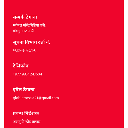
सम्पर्क ठेगाना
ग्लोबल मल्टिमिडिया प्रा.लि.
गोंगबु, काठमाडौं
सूचना विभाग दर्ता नं.
२९४७-२०७८/७९
टेलिफोन
+977 9851243604
इमेल ठेगाना
globlemedia21@gmail.com
प्रबन्ध निर्देशक
अञ्जु डिम्दोङ तामाङ