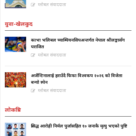
ग्लोबल संवाददाता
युवा-खेलकुद
काभा भलिबल च्याम्पियनसिपअन्तर्गत नेपाल श्रीलङ्कासँग
पराजित
ग्लोबल संवाददाता
अर्जेन्टिनालाई हराउँदै फिफा विश्वकप २०२६ को विजेता
बन्यो स्पेन
ग्लोबल संवाददाता
लोकप्रिय
प्रसिद्ध आरोही निर्मल पुर्जासहित १० जनाकै मृत्यु भएको पुष्टि