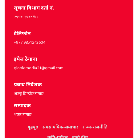
सूचना विभाग दर्ता नं.
२९४७-२०७८/७९
टेलिफोन
+977 9851243604
इमेल ठेगाना
globlemedia21@gmail.com
प्रबन्ध निर्देशक
अञ्जु डिम्दोङ तामाङ
सम्पादक
शंकर तामाङ
गृहपृष्ठ
समसामयिक-समाचार
राज्य-राजनीति
कृषि-पर्यटन
हाम्रो टीम