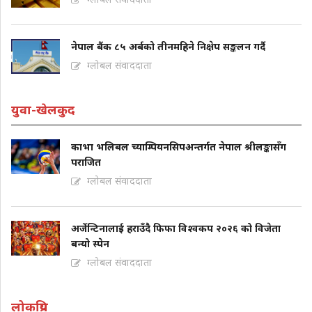
नेपाल बैंक ८५ अर्बको तीनमहिने निक्षेप सङ्कलन गर्दै
ग्लोबल संवाददाता
युवा-खेलकुद
काभा भलिबल च्याम्पियनसिपअन्तर्गत नेपाल श्रीलङ्कासँग
पराजित
ग्लोबल संवाददाता
अर्जेन्टिनालाई हराउँदै फिफा विश्वकप २०२६ को विजेता
बन्यो स्पेन
ग्लोबल संवाददाता
लोकप्रिय