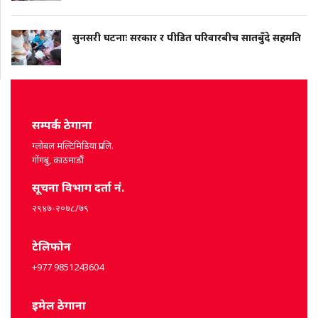
सुनसरी घटनाः सरकार र पीडित परिवारबीच सातबुँदे सहमति
सम्पर्क ठेगाना
ग्लोबल मल्टिमिडिया प्रा.लि.
गोंगबु, काठमाडौं
सूचना विभाग दर्ता नं.
२९४७-२०७८/७९
टेलिफोन
+977 9851243604
इमेल ठेगाना