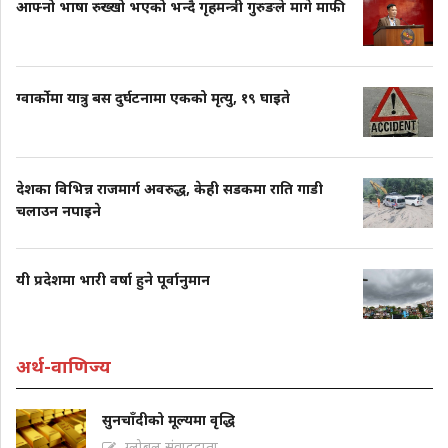
आफ्नो भाषा रुख्खो भएको भन्दै गृहमन्त्री गुरुङले मागे माफी
ग्वार्कोमा यात्रु बस दुर्घटनामा एकको मृत्यु, १९ घाइते
देशका विभिन्न राजमार्ग अवरुद्ध, केही सडकमा राति गाडी
चलाउन नपाइने
यी प्रदेशमा भारी वर्षा हुने पूर्वानुमान
अर्थ-वाणिज्य
सुनचाँदीको मूल्यमा वृद्धि
ग्लोबल संवाददाता