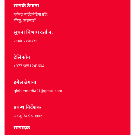
सम्पर्क ठेगाना
ग्लोबल मल्टिमिडिया प्रा.लि.
गोंगबु, काठमाडौं
सूचना विभाग दर्ता नं.
२९४७-२०७८/७९
टेलिफोन
+977 9851243604
इमेल ठेगाना
globlemedia21@gmail.com
प्रबन्ध निर्देशक
अञ्जु डिम्दोङ तामाङ
सम्पादक