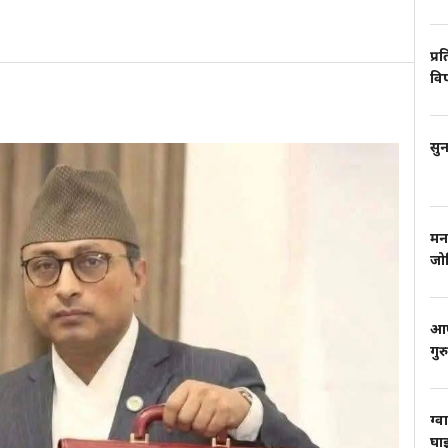
प्र
वि
सुन
मन
जो
आफ्
गुर
ग्व
घाइ