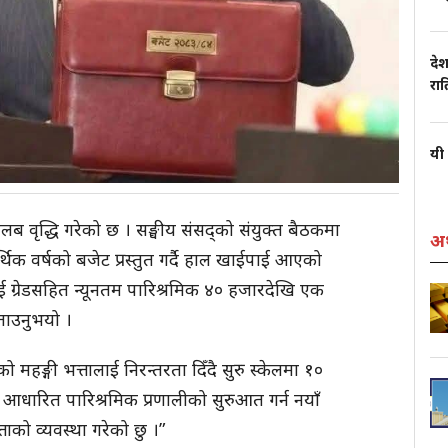
देश
रा
यी 
तलब वृद्धि गरेको छ । सङ्घीय संसद्को संयुक्त बैठकमा
अर
र्थिक वर्षको बजेट प्रस्तुत गर्दै हाल खाईपाई आएको
ई ग्रेडसहित न्यूनतम पारिश्रमिक ४० हजारदेखि एक
ताउनुभयो ।
ेको महङ्गी भत्तालाई निरन्तरता दिँदै सुरु स्केलमा १०
ा आधारित पारिश्रमिक प्रणालीको सुरुआत गर्न नयाँ
ाको व्यवस्था गरेको छु ।”