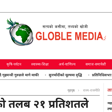
कृषि-पर्यटन
स्वास्थ्य-शिक्षा
अर्थ-वाणिज्य
समाज-समावेशी
ी गुरुङले मागे माफी
सुनचाँदीको मूल्यमा वृद्धि
प्रतिनिधिसभाः उठाइएका 
ता
गृहपृष्ठ
राज्य-राजनीति
रीको तलब २१ प्रतिशतले
ग्य
ल्य