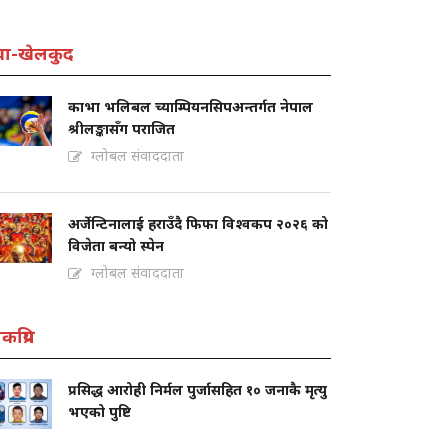
वा-खेलकुद
काभा भलिबल च्याम्पियनसिपअन्तर्गत नेपाल
श्रीलङ्कासँग पराजित
ग्लोबल संवाददाता
अर्जेन्टिनालाई हराउँदै फिफा विश्वकप २०२६ को
विजेता बन्यो स्पेन
ग्लोबल संवाददाता
कप्रिय
प्रसिद्ध आरोही निर्मल पुर्जासहित १० जनाकै मृत्यु
भएको पुष्टि