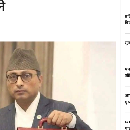
े
प्र
वि
सुन
मन
जो
आफ्
गुर
ग्व
घाइ