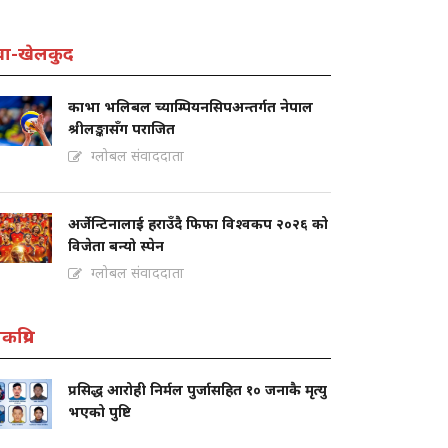
वा-खेलकुद
काभा भलिबल च्याम्पियनसिपअन्तर्गत नेपाल
श्रीलङ्कासँग पराजित
ग्लोबल संवाददाता
अर्जेन्टिनालाई हराउँदै फिफा विश्वकप २०२६ को
विजेता बन्यो स्पेन
ग्लोबल संवाददाता
कप्रिय
प्रसिद्ध आरोही निर्मल पुर्जासहित १० जनाकै मृत्यु
भएको पुष्टि