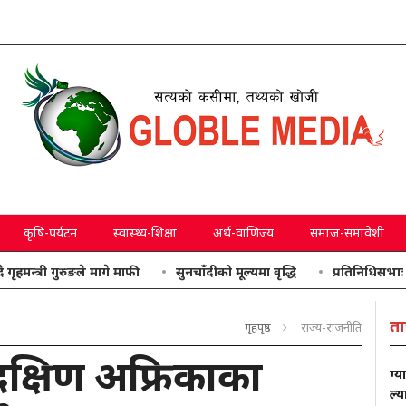
कृषि-पर्यटन
स्वास्थ्य-शिक्षा
अर्थ-वाणिज्य
समाज-समावेशी
 गुरुङले मागे माफी
सुनचाँदीको मूल्यमा वृद्धि
प्रतिनिधिसभाः उठाइएका 
ता
गृहपृष्ठ
राज्य-राजनीति
 दक्षिण अफ्रिकाका
ग्य
ल्य