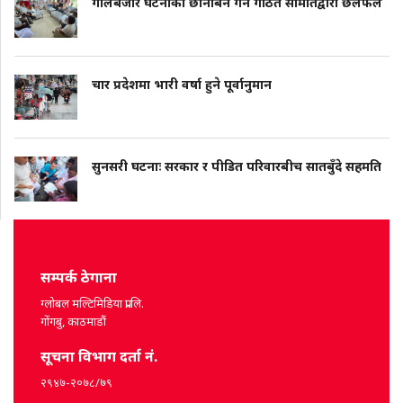
गोलबजार घटनाको छानबिन गर्न गठित समितिद्वारा छलफल
चार प्रदेशमा भारी वर्षा हुने पूर्वानुमान
सुनसरी घटनाः सरकार र पीडित परिवारबीच सातबुँदे सहमति
सम्पर्क ठेगाना
ग्लोबल मल्टिमिडिया प्रा.लि.
गोंगबु, काठमाडौं
सूचना विभाग दर्ता नं.
२९४७-२०७८/७९