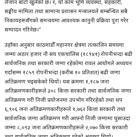
लैजान बाटो खुलेको छ। र, यो काम भूमि व्यवस्था, सहकारी,
सङ्घीय मामिला तथा सामान्य प्रशासन मन्त्रालयले सम्बन्धित सबै
निकायहरूसँगको समन्वयमा आवश्यक कानुनी प्रक्रिया पूरा गरेर
सम्पादन गरिनेछ।”
उहाँका अनुसार काठमाडौँ महानगर क्षेत्रमा तत्कालिन समयमा
जम्मा अठार हजार नौ सय एकचालिस (१८९४१) रोपनीभन्दा बढी
सार्वजनिक तथा सरकारी जग्गा रहेकोमा रावल आयोगले अध्ययन
गर्दासम्म १८५९ रोपनीभन्दा (करीब १० प्रतिशत) बढी जग्गा
अतिक्रमण भइसकेको थियो। यस क्रममा १,१८७ जना
अतिक्रमणकारीहरूले ३०८ कित्ता सरकारी तथा सार्वजनिक जग्गा
अतिक्रमण गरी निजी प्रयोजनमा उपभोग गरिरहेको तथा थप
६,९०६ जना अतिक्रमणकारीहरूले १,७६२ कित्ता सरकारी तथा
सार्वजनिक जग्गा अतिक्रमण गरी आफ्नो निजी जग्गामा घुसाउदा
जम्मा ८,०९३ जना अतिक्रमणकारीहरूले २,०७० कित्ता सरकारी
तथा सार्वजनिक जग्गा अतिक्रमण गरेको अवस्था थियो।