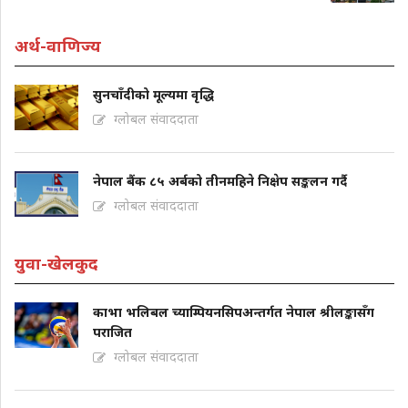
अर्थ-वाणिज्य
सुनचाँदीको मूल्यमा वृद्धि
ग्लोबल संवाददाता
नेपाल बैंक ८५ अर्बको तीनमहिने निक्षेप सङ्कलन गर्दै
ग्लोबल संवाददाता
युवा-खेलकुद
काभा भलिबल च्याम्पियनसिपअन्तर्गत नेपाल श्रीलङ्कासँग
पराजित
ग्लोबल संवाददाता