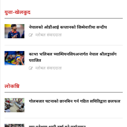
युवा-खेलकुद
नेपालको ओडीआई कप्तानको जिम्मेवारीमा सन्दीप
ग्लोबल संवाददाता
काभा भलिबल च्याम्पियनसिपअन्तर्गत नेपाल श्रीलङ्कासँग
पराजित
ग्लोबल संवाददाता
लोकप्रिय
गोलबजार घटनाको छानबिन गर्न गठित समितिद्वारा छलफल
चार प्रदेशमा भारी वर्षा हुने पूर्वानुमान