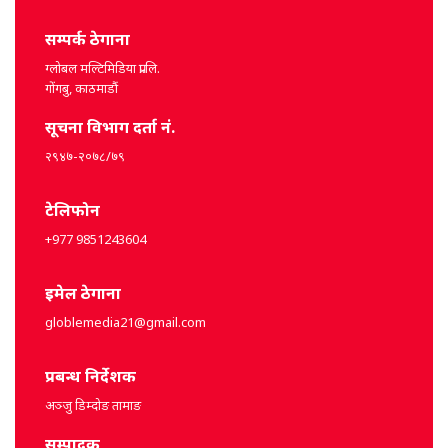
सम्पर्क ठेगाना
ग्लोबल मल्टिमिडिया प्रा.लि.
गोंगबु, काठमाडौं
सूचना विभाग दर्ता नं.
२९४७-२०७८/७९
टेलिफोन
+977 9851243604
इमेल ठेगाना
globlemedia21@gmail.com
प्रबन्ध निर्देशक
अञ्जु डिम्दोङ तामाङ
सम्पादक