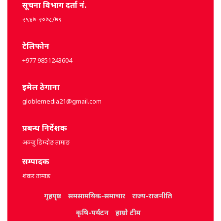
सूचना विभाग दर्ता नं.
२९४७-२०७८/७९
टेलिफोन
+977 9851243604
इमेल ठेगाना
globlemedia21@gmail.com
प्रबन्ध निर्देशक
अञ्जु डिम्दोङ तामाङ
सम्पादक
शंकर तामाङ
गृहपृष्ठ
समसामयिक-समाचार
राज्य-राजनीति
कृषि-पर्यटन
हाम्रो टीम