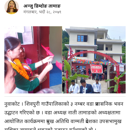
अन्जु डिम्दोङ तामाङ
मंगलबार, भदौ २८, २०७९
नुवाकोट । शिवपुरी गाउँपालिकाको ३ नम्बर वडा प्रशासनिक भवन
उद्घाटन गरिएको छ । वडा अध्यक्ष नाती तामाङको अध्यक्षतामा
आयोजित कार्यक्रममा प्रमुख अतिथि वाग्मती प्रदेशका उपसभामुख
राधिका तामाङले भवनको उद्घाटन गर्नुभएको हो ।