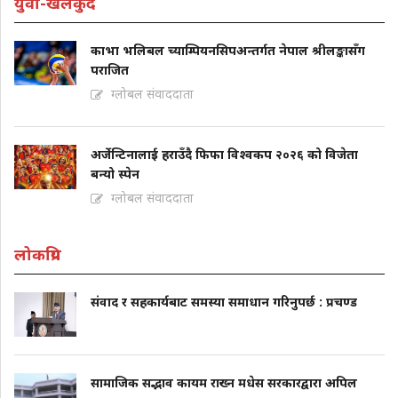
युवा-खेलकुद
काभा भलिबल च्याम्पियनसिपअन्तर्गत नेपाल श्रीलङ्कासँग
पराजित
ग्लोबल संवाददाता
अर्जेन्टिनालाई हराउँदै फिफा विश्वकप २०२६ को विजेता
बन्यो स्पेन
ग्लोबल संवाददाता
लोकप्रिय
संवाद र सहकार्यबाट समस्या समाधान गरिनुपर्छ : प्रचण्ड
सामाजिक सद्भाव कायम राख्न मधेस सरकारद्वारा अपिल