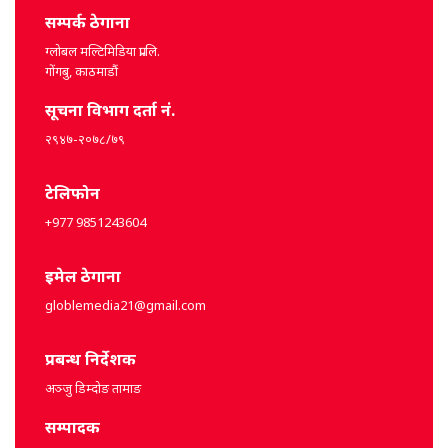
सम्पर्क ठेगाना
ग्लोबल मल्टिमिडिया प्रा.लि.
गोंगबु, काठमाडौं
सूचना विभाग दर्ता नं.
२९४७-२०७८/७९
टेलिफोन
+977 9851243604
इमेल ठेगाना
globlemedia21@gmail.com
प्रबन्ध निर्देशक
अञ्जु डिम्दोङ तामाङ
सम्पादक