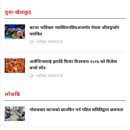
युवा-खेलकुद
काभा भलिबल च्याम्पियनसिपअन्तर्गत नेपाल श्रीलङ्कासँग
पराजित
ग्लोबल संवाददाता
अर्जेन्टिनालाई हराउँदै फिफा विश्वकप २०२६ को विजेता
बन्यो स्पेन
ग्लोबल संवाददाता
लोकप्रिय
गोलबजार घटनाको छानबिन गर्न गठित समितिद्वारा छलफल