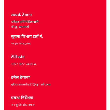
सम्पर्क ठेगाना
ग्लोबल मल्टिमिडिया प्रा.लि.
गोंगबु, काठमाडौं
सूचना विभाग दर्ता नं.
२९४७-२०७८/७९
टेलिफोन
+977 9851243604
इमेल ठेगाना
globlemedia21@gmail.com
प्रबन्ध निर्देशक
अञ्जु डिम्दोङ तामाङ