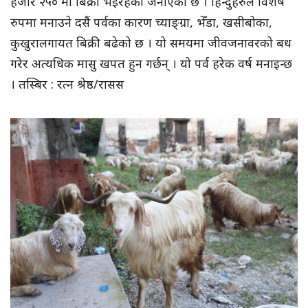
हजार २५० मा बिक्री भइरहेको जनाएको छ । हिन्दुहरुले विशेष
रुपमा मनाउने दसैं पर्वका कारण च्याङ्ग्रा, भेँडा, खसीबोका,
कुखुरालगायत बिक्री बढेको छ । यो समयमा जीवजनावरको बध
गरेर अत्यधिक मासु खपत हुन गर्छन् । यो पर्व हरेक वर्ष मनाइन्छ
। तस्बिर : रत्न श्रेष्ठ/रासस