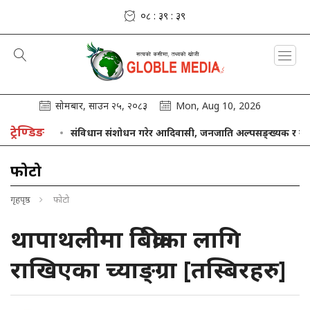
०८ : ३९ : ४०
सोमबार, साउन २५, २०८३
Mon, Aug 10, 2026
ट्रेण्डिङ
इँदै
संविधान संशोधन गरेर आदिवासी, जनजाति अल्पसङ्ख्यक र सीमान्तकृत
फोटो
गृहपृष्ठ
फोटो
थापाथलीमा बिक्रीका लागि
राखिएका च्याङ्ग्रा [तस्बिरहरु]