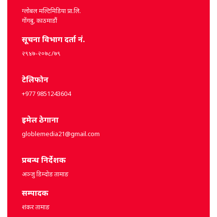
ग्लोबल मल्टिमिडिया प्रा.लि.
गोंगबु, काठमाडौं
सूचना विभाग दर्ता नं.
२९४७-२०७८/७९
टेलिफोन
+977 9851243604
इमेल ठेगाना
globlemedia21@gmail.com
प्रबन्ध निर्देशक
अञ्जु डिम्दोङ तामाङ
सम्पादक
शंकर तामाङ