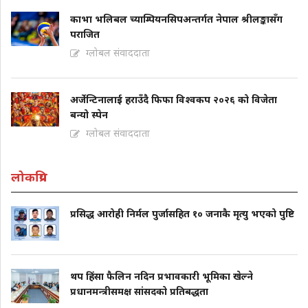
काभा भलिबल च्याम्पियनसिपअन्तर्गत नेपाल श्रीलङ्कासँग
पराजित
ग्लोबल संवाददाता
अर्जेन्टिनालाई हराउँदै फिफा विश्वकप २०२६ को विजेता
बन्यो स्पेन
ग्लोबल संवाददाता
लोकप्रिय
प्रसिद्ध आरोही निर्मल पुर्जासहित १० जनाकै मृत्यु भएको पुष्टि
थप हिंसा फैलिन नदिन प्रभावकारी भूमिका खेल्ने
प्रधानमन्त्रीसमक्ष सांसदको प्रतिबद्धता