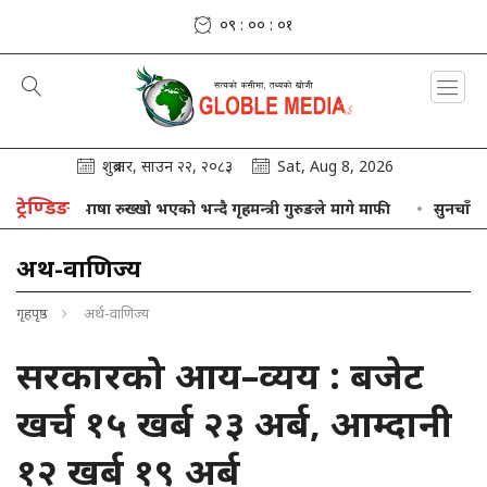
०९ : ०० : ०१
शुक्रबार, साउन २२, २०८३
Sat, Aug 8, 2026
ट्रेण्डिङ
्नो भाषा रुख्खो भएको भन्दै गृहमन्त्री गुरुङले मागे माफी
सुनचाँदीको मूल्यम
अर्थ-वाणिज्य
गृहपृष्ठ
अर्थ-वाणिज्य
सरकारको आय–व्यय : बजेट
खर्च १५ खर्ब २३ अर्ब, आम्दानी
१२ खर्ब १९ अर्ब