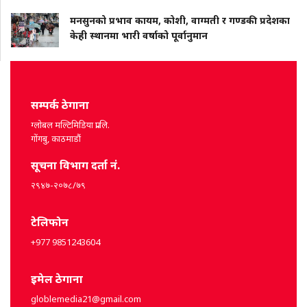
मनसुनको प्रभाव कायम, कोशी, वाग्मती र गण्डकी प्रदेशका
केही स्थानमा भारी वर्षाको पूर्वानुमान
सम्पर्क ठेगाना
ग्लोबल मल्टिमिडिया प्रा.लि.
गोंगबु, काठमाडौं
सूचना विभाग दर्ता नं.
२९४७-२०७८/७९
टेलिफोन
+977 9851243604
इमेल ठेगाना
globlemedia21@gmail.com