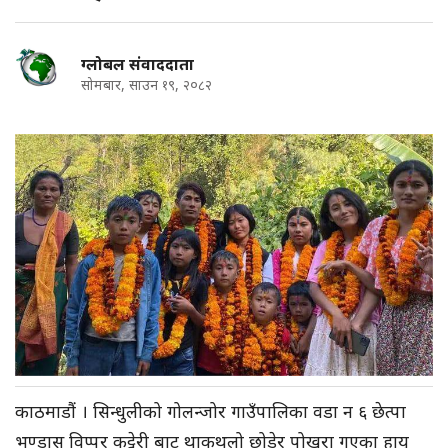
ग्लोबल संवाददाता
सोमबार, साउन १९, २०८२
काठमाडौं
। सिन्धुलीको
गोलन्जोर
गाउँपालिका वडा न ६
छेत्पा
भण्डास
विप्पर
कट्टेरी
बाट
थाकथलो
छोडेर पोखरा गएका हायू