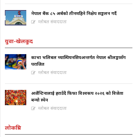
नेपाल बैंक ८५ अर्बको तीनमहिने निक्षेप सङ्कलन गर्दै
ग्लोबल संवाददाता
युवा-खेलकुद
काभा भलिबल च्याम्पियनसिपअन्तर्गत नेपाल श्रीलङ्कासँग
पराजित
ग्लोबल संवाददाता
अर्जेन्टिनालाई हराउँदै फिफा विश्वकप २०२६ को विजेता
बन्यो स्पेन
ग्लोबल संवाददाता
लोकप्रिय