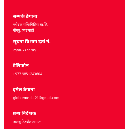
सम्पर्क ठेगाना
ग्लोबल मल्टिमिडिया प्रा.लि.
गोंगबु, काठमाडौं
सूचना विभाग दर्ता नं.
२९४७-२०७८/७९
टेलिफोन
+977 9851243604
इमेल ठेगाना
globlemedia21@gmail.com
प्रबन्ध निर्देशक
अञ्जु डिम्दोङ तामाङ