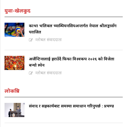
युवा-खेलकुद
काभा भलिबल च्याम्पियनसिपअन्तर्गत नेपाल श्रीलङ्कासँग
पराजित
ग्लोबल संवाददाता
अर्जेन्टिनालाई हराउँदै फिफा विश्वकप २०२६ को विजेता
बन्यो स्पेन
ग्लोबल संवाददाता
लोकप्रिय
संवाद र सहकार्यबाट समस्या समाधान गरिनुपर्छ : प्रचण्ड