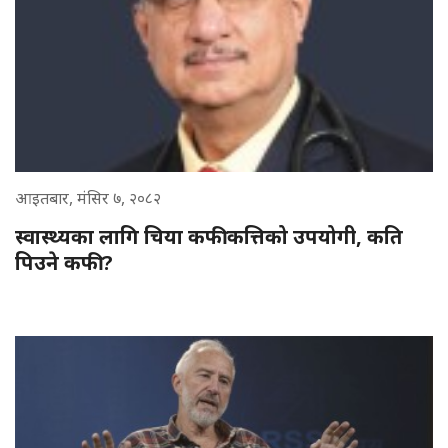
आइतबार, मंसिर ७, २०८२
स्वास्थ्यका लागि चिया कफी कत्तिको उपयोगी, कति
पिउने कफी ?